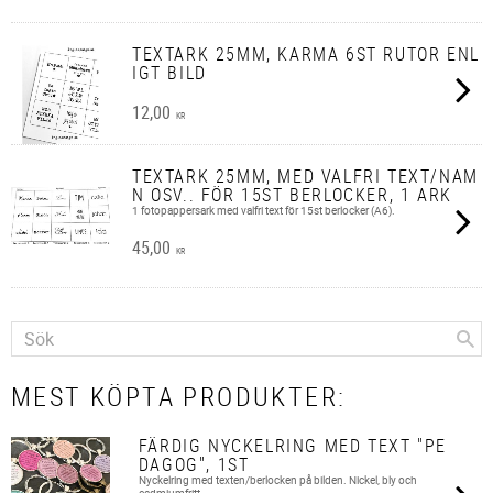
TEXTARK 25MM, KARMA 6ST RUTOR ENL
IGT BILD
12,00
KR
TEXTARK 25MM, MED VALFRI TEXT/NAM
N OSV.. FÖR 15ST BERLOCKER, 1 ARK
1 fotopappersark med valfri text för 15st berlocker (A6).
45,00
KR
MEST KÖPTA PRODUKTER:
FÄRDIG NYCKELRING MED TEXT "PE
DAGOG", 1ST
Nyckelring med texten/berlocken på bilden. Nickel, bly och