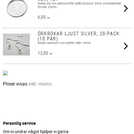
Nickel, bly och cadmiumfritt. Mått 28x36x2.3mm, Innerdiameter
för bild: 25mm
6,00
KR
ÖRKROKAR LJUST SILVER, 20-PACK
(10 PAR)
Nickel, cadmium och blyfritt, mått: 18mm
12,00
KR
Priser visas
inkl. moms
Personlig service
Om ni undrar något hjälper vi gärna