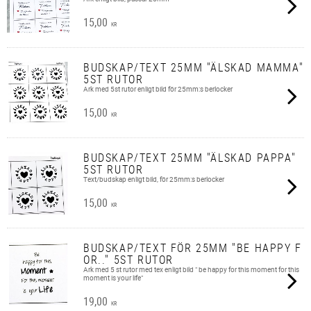
15,00
KR
BUDSKAP/TEXT 25MM "ÄLSKAD MAMMA"
5ST RUTOR
Ark med 5st rutor enligt bild för 25mm:s berlocker
15,00
KR
BUDSKAP/TEXT 25MM "ÄLSKAD PAPPA"
5ST RUTOR
Text/budskap enligt bild, för 25mm:s berlocker
15,00
KR
BUDSKAP/TEXT FÖR 25MM "BE HAPPY F
OR.." 5ST RUTOR
Ark med 5 st rutor med tex enligt bild " be happy for this moment for this
moment is your life"
19,00
KR