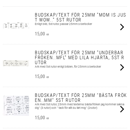
BUDSKAP/TEXT FÖR 25MM "MOM IS JUS
T WOW.." 5ST RUTOR
Enligt bild, 5st rutor, passar 25mm:s berlocker
15,00
KR
BUDSKAP/TEXT FÖR 25MM "UNDERBAR
FRÖKEN..MFL" MED LILA HJÄRTA, 5ST R
UTOR
Ark med 5st rutor enligt bilden, för 25mm:s berlocker
15,00
KR
BUDSKAP/TEXT FÖR 25MM ”BÄSTA FRÖK
EN..MM” 5ST RUTOR
Ark med 5st rutor, 25mm med texterna: bästa fröken jag kommer sakna
dig” (3 rutor) och ” tack för allt du lärt mig” (2rutor)
15,00
KR