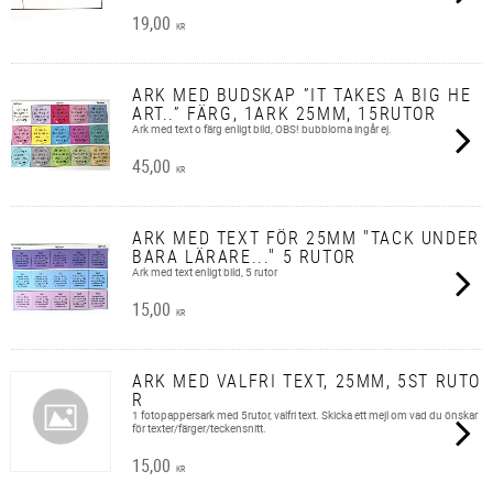
19,00
KR
ARK MED BUDSKAP ”IT TAKES A BIG HE
ART..” FÄRG, 1ARK 25MM, 15RUTOR
Ark med text o färg enligt bild, OBS! bubblorna ingår ej.
45,00
KR
ARK MED TEXT FÖR 25MM "TACK UNDER
BARA LÄRARE..." 5 RUTOR
Ark med text enligt bild, 5 rutor
15,00
KR
ARK MED VALFRI TEXT, 25MM, 5ST RUTO
R
1 fotopappersark med 5rutor, valfri text. Skicka ett mejl om vad du önskar
för texter/färger/teckensnitt.
15,00
KR