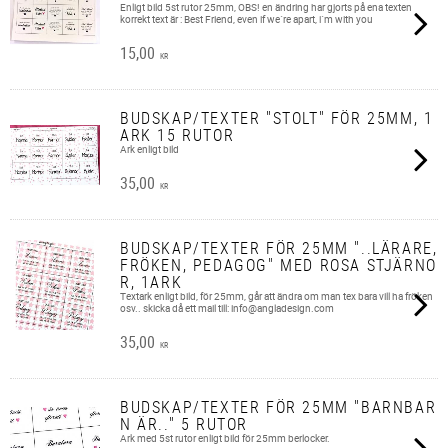
Enligt bild 5st rutor 25mm, OBS! en ändring har gjorts på ena texten
korrekt text är : Best Friend, even if we´re apart, i´m with you
15,00
KR
BUDSKAP/TEXTER "STOLT" FÖR 25MM, 1
ARK 15 RUTOR
Ark enligt bild
35,00
KR
BUDSKAP/TEXTER FÖR 25MM "..LÄRARE,
FRÖKEN, PEDAGOG" MED ROSA STJÄRNO
R, 1ARK
Textark enligt bild, för 25mm, går att ändra om man tex bara vill ha fröken
osv.. skicka då ett mail till: info@angladesign.com
35,00
KR
BUDSKAP/TEXTER FÖR 25MM "BARNBAR
N ÄR.." 5 RUTOR
Ark med 5st rutor enligt bild för 25mm berlocker.