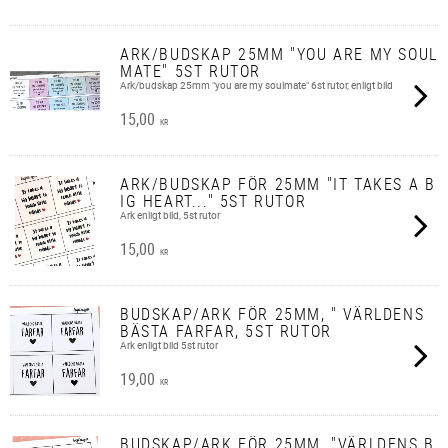
ARK/BUDSKAP 25MM "YOU ARE MY SOUL
MATE" 5ST RUTOR
Ark/budskap 25mm "you are my soulmate" 6st rutor, enligt bild
15,00
KR
ARK/BUDSKAP FÖR 25MM "IT TAKES A B
IG HEART..." 5ST RUTOR
Ark enligt bild, 5st rutor
15,00
KR
BUDSKAP/ARK FÖR 25MM, " VÄRLDENS
BÄSTA FARFAR, 5ST RUTOR
Ark enligt bild 5st rutor
19,00
KR
BUDSKAP/ARK FÖR 25MM, "VÄRLDENS B