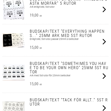
ÄSTA MORFAR" 5 RUTOR
Ark enligt bild, 5st rutor
19,00
KR
BUDSKAP/TEXT "EVERYTHING HAPPEN
S..." 25MM ARK MED 5ST RUTOR
Enligt bild, 5st rutor, passar 25mm:s berlocker
15,00
KR
BUDSKAP/TEXT "SOMETHIMES YOU HAV
E TO BE YOUR OWN HERO" 25MM 5ST RU
TOR
Ark med 5st rutor för 25mm berlocker
15,00
KR
BUDSKAP/TEXT "TACK FÖR ALLT.." 5ST R
UTOR