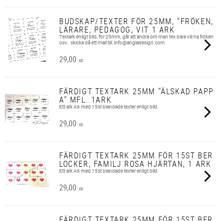
BUDSKAP/TEXTER FÖR 25MM, "FRÖKEN,
LÄRARE, PEDAGOG, VIT 1 ARK
Textark enligt bild, för 25mm, går att ändra om man tex bara vill ha fröken
osv.. skicka då ett mail till: info@angladesign.com
29,00
KR
FÄRDIGT TEXTARK 25MM "ÄLSKAD PAPP
A" MFL..1ARK
Ett ark A6 med 15st blandade texter enligt bild.
29,00
KR
FÄRDIGT TEXTARK 25MM FÖR 15ST BER
LOCKER, FAMILJ ROSA HJÄRTAN, 1 ARK
Ett ark A6 med 15st blandade texter enligt bild.
29,00
KR
FÄRDIGT TEXTARK 25MM FÖR 15ST BER