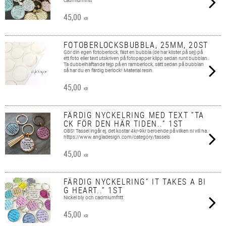
cadmiumfritt
45,00
KR
FOTOBERLOCKSBUBBLA, 25MM, 20ST
Gör din egen fotoberlock, fäst en bubbla (de har klister på sej) på
ett foto eller text utskriven på fotopapper klipp sedan runt bubblan.
Ta dubbelhäftande tejp på en ramberlock, sätt sedan på bubblan
så har du en färdig berlock! Material resin.
45,00
KR
FÄRDIG NYCKELRING MED TEXT ”TA
CK FÖR DEN HÄR TIDEN..” 1ST
OBS! Tassel ingår ej, det kostar 4kr-9kr beroende på vilken ni vill ha.
https://www.angladesign.com/category/tassels
45,00
KR
FÄRDIG NYCKELRING” IT TAKES A BI
G HEART..” 1ST
Nickel bly och cadmiumfritt
45,00
KR