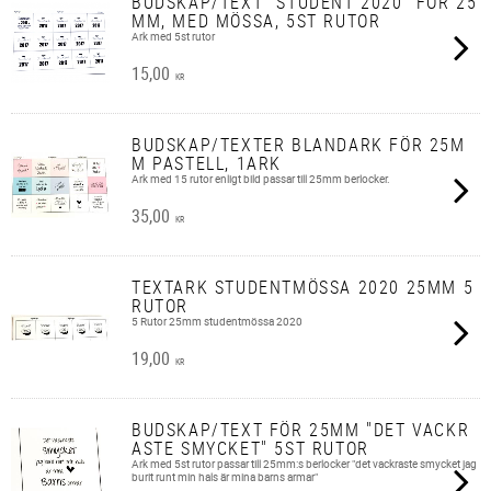
BUDSKAP/TEXT "STUDENT 2020" FÖR 25
MM, MED MÖSSA, 5ST RUTOR
Ark med 5st rutor
15,00
KR
BUDSKAP/TEXTER BLANDARK FÖR 25M
M PASTELL, 1ARK
Ark med 15 rutor enligt bild passar till 25mm berlocker.
35,00
KR
TEXTARK STUDENTMÖSSA 2020 25MM 5
RUTOR
5 Rutor 25mm studentmössa 2020
19,00
KR
BUDSKAP/TEXT FÖR 25MM "DET VACKR
ASTE SMYCKET" 5ST RUTOR
Ark med 5st rutor passar till 25mm:s berlocker "det vackraste smycket jag
burit runt min hals är mina barns armar"