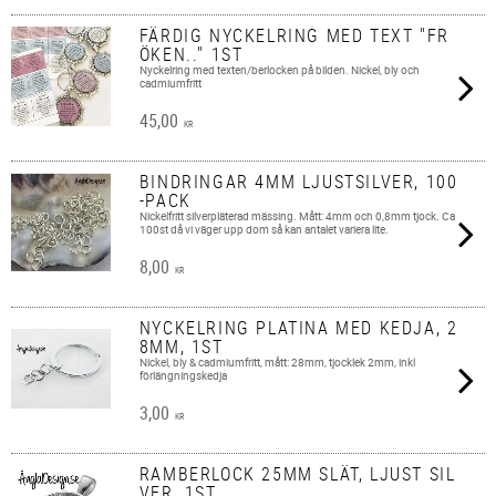
FÄRDIG NYCKELRING MED TEXT "FR
ÖKEN.." 1ST
Nyckelring med texten/berlocken på bilden. Nickel, bly och
cadmiumfritt
45,00
KR
BINDRINGAR 4MM LJUSTSILVER, 100
-PACK
Nickelfritt silverpläterad mässing. Mått: 4mm och 0,8mm tjock. Ca
100st då vi väger upp dom så kan antalet variera lite.
8,00
KR
NYCKELRING PLATINA MED KEDJA, 2
8MM, 1ST
Nickel, bly & cadmiumfritt, mått: 28mm, tjocklek 2mm, inkl
förlängningskedja
3,00
KR
RAMBERLOCK 25MM SLÄT, LJUST SIL
VER, 1ST