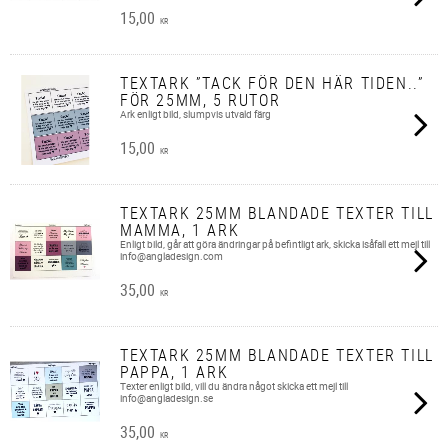
15,00
KR
TEXTARK ”TACK FÖR DEN HÄR TIDEN..”
FÖR 25MM, 5 RUTOR
Ark enligt bild, slumpvis utvald färg
15,00
KR
TEXTARK 25MM BLANDADE TEXTER TILL
MAMMA, 1 ARK
Enligt bild, går att göra ändringar på befintligt ark, skicka isåfall ett mejl till
info@angladesign.com
35,00
KR
TEXTARK 25MM BLANDADE TEXTER TILL
PAPPA, 1 ARK
Texter enligt bild, vill du ändra något skicka ett mejl till
info@angladesign.se
35,00
KR