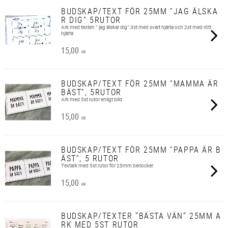
BUDSKAP/TEXT FÖR 25MM ”JAG ÄLSKA
R DIG” 5RUTOR
Ark med texten ” jag älskar dig” 3st med svart hjärta och 2st med rött
hjärta
15,00
KR
BUDSKAP/TEXT FÖR 25MM ”MAMMA ÄR
BÄST”, 5RUTOR
Ark med 5st rutor enligt bild
15,00
KR
BUDSKAP/TEXT FÖR 25MM ”PAPPA ÄR B
ÄST”, 5 RUTOR
Textark med 5st rutor för 25mm berlocker
15,00
KR
BUDSKAP/TEXTER "BÄSTA VÄN" 25MM A
RK MED 5ST RUTOR