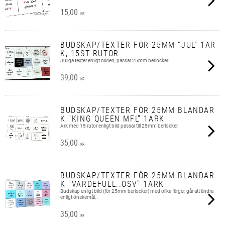
15,00
KR
BUDSKAP/TEXTER FÖR 25MM ”JUL” 1AR
K, 15ST RUTOR
Juliga texter enligt bilden, passar 25mm berlocker
39,00
KR
BUDSKAP/TEXTER FÖR 25MM BLANDAR
K "KING QUEEN MFL" 1ARK
Ark med 15 rutor enligt bild passar till 25mm berlocker.
35,00
KR
BUDSKAP/TEXTER FÖR 25MM BLANDAR
K "VÄRDEFULL..OSV" 1ARK
Budskap enligt bild (för 25mm berlocker) med olika färger, går att ändra
enligt önskemål..
35,00
KR