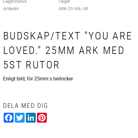
Lagerstatus
I lager
Artikelnr
ARK-25-YAL-5R
BUDSKAP/TEXT "YOU ARE
LOVED." 25MM ARK MED
5ST RUTOR
Enligt bild, för 25mm:s berlocker
DELA MED DIG
Facebook
Twitter
LinkedIn
Pinterest