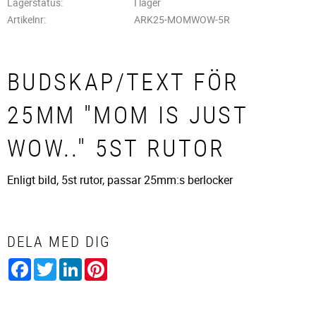
Lagerstatus
I lager
Artikelnr
ARK25-MOMWOW-5R
BUDSKAP/TEXT FÖR
25MM "MOM IS JUST
WOW.." 5ST RUTOR
Enligt bild, 5st rutor, passar 25mm:s berlocker
DELA MED DIG
Facebook
Twitter
LinkedIn
Pinterest