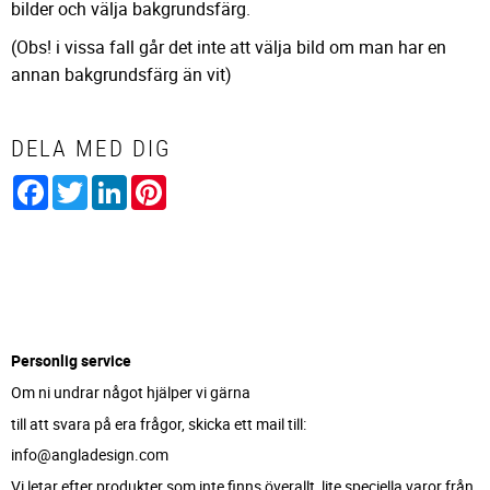
bilder och välja bakgrundsfärg.
(Obs! i vissa fall går det inte att välja bild om man har en
annan bakgrundsfärg än vit)
DELA MED DIG
Facebook
Twitter
LinkedIn
Pinterest
Personlig service
Om ni undrar något hjälper vi gärna
till att svara på era frågor, skicka ett mail till:
info@angladesign.com
Vi letar efter produkter som inte finns överallt, lite speciella varor från