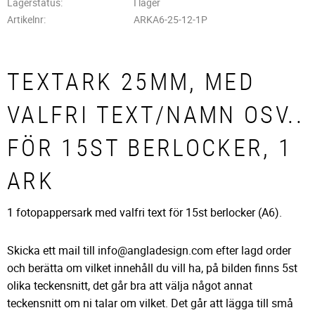
Lagerstatus
I lager
Artikelnr
ARKA6-25-12-1P
TEXTARK 25MM, MED
VALFRI TEXT/NAMN OSV..
FÖR 15ST BERLOCKER, 1
ARK
1 fotopappersark med valfri text för 15st berlocker (A6).
Skicka ett mail till info@angladesign.com efter lagd order
och berätta om vilket innehåll du vill ha, på bilden finns 5st
olika teckensnitt, det går bra att välja något annat
teckensnitt om ni talar om vilket. Det går att lägga till små