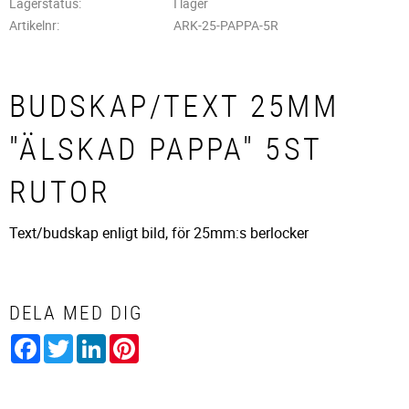
Lagerstatus
I lager
Artikelnr
ARK-25-PAPPA-5R
BUDSKAP/TEXT 25MM
"ÄLSKAD PAPPA" 5ST
RUTOR
Text/budskap enligt bild, för 25mm:s berlocker
DELA MED DIG
Facebook
Twitter
LinkedIn
Pinterest