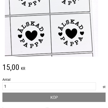
15,00
KR
Antal
st
KÖP