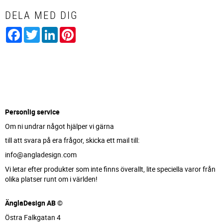
DELA MED DIG
Facebook
Twitter
LinkedIn
Pinterest
Personlig service
Om ni undrar något hjälper vi gärna
till att svara på era frågor, skicka ett mail till:
info@angladesign.com
Vi letar efter produkter som inte finns överallt, lite speciella varor från
olika platser runt om i världen!
ÄnglaDesign AB ©
Östra Falkgatan 4