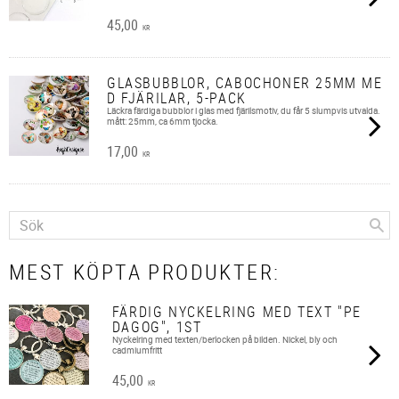
45,00
KR
GLASBUBBLOR, CABOCHONER 25MM ME
D FJÄRILAR, 5-PACK
Läckra färdiga bubblor i glas med fjärilsmotiv, du får 5 slumpvis utvalda.
mått: 25mm, ca 6mm tjocka.​
17,00
KR
MEST KÖPTA PRODUKTER:
FÄRDIG NYCKELRING MED TEXT "PE
DAGOG", 1ST
Nyckelring med texten/berlocken på bilden. Nickel, bly och
cadmiumfritt
45,00
KR