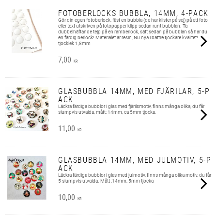
FOTOBERLOCKS BUBBLA, 14MM, 4-PACK
Gör din egen fotoberlock, fäst en bubbla (de har klister på sej) på ett foto
eller text utskriven på fotopapper klipp sedan runt bubblan. Ta
dubbelhäftande tejp på en ramberlock, sätt sedan på bubblan så har du
en färdig berlock! Materialet är resin, Nu nya i bättre tjockare kvalitet!
tjocklek 1,8mm
7,00
KR
GLASBUBBLA 14MM, MED FJÄRILAR, 5-P
ACK
Läckra färdiga bubblor i glas med fjärilsmotiv, finns många olika, du får
slumpvis utvalda, mått: 14mm, ca 5mm tjocka.
11,00
KR
GLASBUBBLA 14MM, MED JULMOTIV, 5-P
ACK
Läckra färdiga bubblor i glas med julmotiv, finns många olika motiv, du får
5 slumpvis utvalda. Mått :14mm, 5mm tjocka
10,00
KR