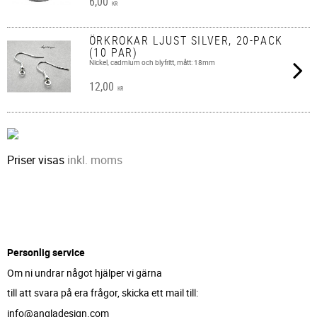
6,00
KR
ÖRKROKAR LJUST SILVER, 20-PACK
(10 PAR)
Nickel, cadmium och blyfritt, mått: 18mm
12,00
KR
Priser visas
inkl. moms
Personlig service
Om ni undrar något hjälper vi gärna
till att svara på era frågor, skicka ett mail till:
info@angladesign.com