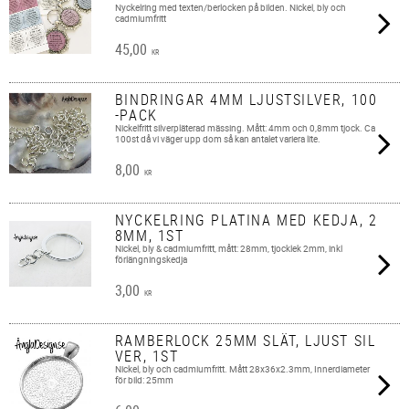
Nyckelring med texten/berlocken på bilden. Nickel, bly och
cadmiumfritt
45,00
KR
BINDRINGAR 4MM LJUSTSILVER, 100
-PACK
Nickelfritt silverpläterad mässing. Mått: 4mm och 0,8mm tjock. Ca
100st då vi väger upp dom så kan antalet variera lite.
8,00
KR
NYCKELRING PLATINA MED KEDJA, 2
8MM, 1ST
Nickel, bly & cadmiumfritt, mått: 28mm, tjocklek 2mm, inkl
förlängningskedja
3,00
KR
RAMBERLOCK 25MM SLÄT, LJUST SIL
VER, 1ST
Nickel, bly och cadmiumfritt. Mått 28x36x2.3mm, Innerdiameter
för bild: 25mm