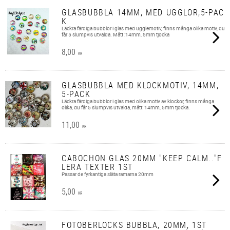
GLASBUBBLA 14MM, MED UGGLOR,5-PAC
K
Läckra färdiga bubblor i glas med ugglemotiv, finns många olika motiv, du
får 5 slumpvis utvalda. Mått :14mm, 5mm tjocka
8,00
KR
GLASBUBBLA MED KLOCKMOTIV, 14MM,
5-PACK
Läckra färdiga bubblor i glas med olika motiv av klockor, finns många
olika, du får 5 slumpvis utvalda, mått: 14mm, 5mm tjocka.
11,00
KR
CABOCHON GLAS 20MM "KEEP CALM.."F
LERA TEXTER 1ST
Passar de fyrkantiga släta ramarna 20mm
5,00
KR
FOTOBERLOCKS BUBBLA, 20MM, 1ST