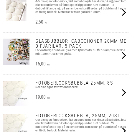
Gör din egen fotoberlock, fäst en bubbla (de har klister på sej) på ett foto
eller text utskriven på fotopapper klipp sedan runt bubblan. Ta
dubbelhäftande tejp på en ramberlock, sätt sedan på bubblan så har du
en färdig berlock! Materialet är resin tjocklek 1,8mm
2,50
KR
GLASBUBBLOR, CABOCHONER 20MM ME
D FJÄRILAR, 5-PACK
Läckra färdiga bubblor i glas med fjärilsmotiv, du får 5 slumpvis utvalda.
mått: 20mm, ca 6mm tjocka.​
15,00
KR
FOTOBERLOCKSBUBBLA 25MM, 8ST
Gör dina egna text/fotoberlocker!
19,00
KR
FOTOBERLOCKSBUBBLA, 25MM, 20ST
Gör din egen fotoberlock, fäst en bubbla (de har klister på sej) på ett foto
eller text utskriven på fotopapper klipp sedan runt bubblan. Ta
dubbelhäftande tejp på en ramberlock, sätt sedan på bubblan så har du
en färdig berlock! Material resin.