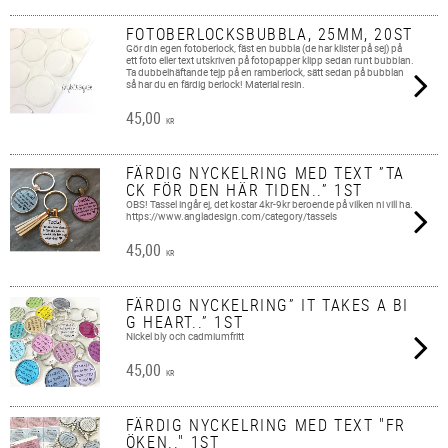
FOTOBERLOCKSBUBBLA, 25MM, 20ST
Gör din egen fotoberlock, fäst en bubbla (de har klister på sej) på
ett foto eller text utskriven på fotopapper klipp sedan runt bubblan.
Ta dubbelhäftande tejp på en ramberlock, sätt sedan på bubblan
så har du en färdig berlock! Material resin.
45,00
KR
FÄRDIG NYCKELRING MED TEXT ”TA
CK FÖR DEN HÄR TIDEN..” 1ST
OBS! Tassel ingår ej, det kostar 4kr-9kr beroende på vilken ni vill ha.
https://www.angladesign.com/category/tassels
45,00
KR
FÄRDIG NYCKELRING” IT TAKES A BI
G HEART..” 1ST
Nickel bly och cadmiumfritt
45,00
KR
FÄRDIG NYCKELRING MED TEXT "FR
ÖKEN.." 1ST