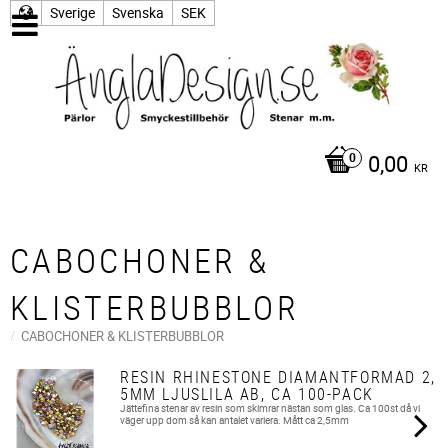
Sverige
Svenska
SEK
0,00
KR
CABOCHONER &
KLISTERBUBBLOR
CABOCHONER & KLISTERBUBBLOR
RESIN RHINESTONE DIAMANTFORMAD 2,
5MM LJUSLILA AB, CA 100-PACK
Jättefina stenar av resin som skimrar nästan som glas. Ca 100st då vi
väger upp dom så kan antalet variera. Mått ca 2,5mm