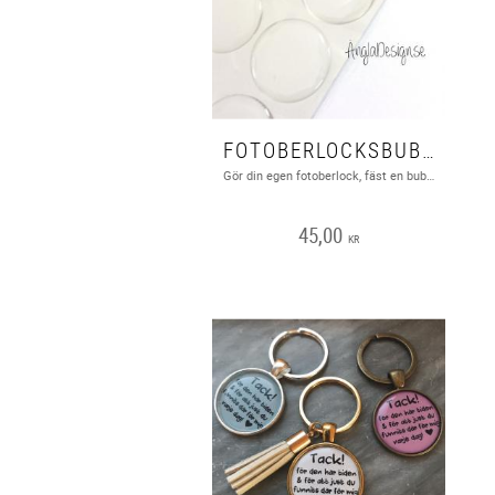
FOTOBERLOCKSBUBBLA, 25MM, 20ST
Gör din egen fotoberlock, fäst en bubbla (de har klister på sej) på ett foto eller text utskriven på fotopapper klipp sedan runt bubblan. Ta dubbelhäftande tejp på en ramberlock, sätt sedan på bubblan så har du en färdig berlock! Material resin.
45,00
KR