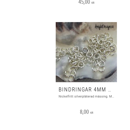
45,00
KR
BINDRINGAR 4MM LJUSTSILVER, 100-PACK
Nickelfritt silverpläterad mässing. Mått: 4mm och 0,8mm tjock. Ca 100st då vi väger upp dom så kan antalet variera lite.
8,00
KR