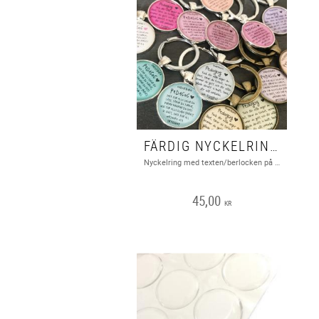
FÄRDIG NYCKELRING MED TEXT "PEDAGOG", 1ST
Nyckelring med texten/berlocken på bilden. Nickel, bly och cadmiumfritt
45,00
KR