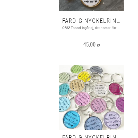
FÄRDIG NYCKELRING MED TEXT ”TACK FÖR DEN HÄR TIDEN..” 1ST
OBS! Tassel ingår ej, det kostar 4kr-9kr beroende på vilken ni vill ha. https://www.angladesign.com/category/tassels
45,00
KR
FÄRDIG NYCKELRING” IT TAKES A BIG HEART..” 1ST