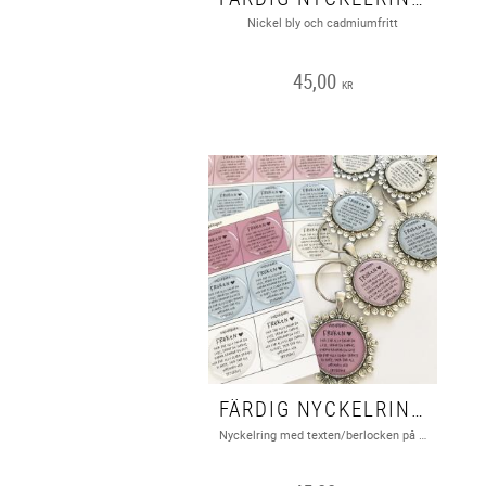
Nickel bly och cadmiumfritt
45,00
KR
FÄRDIG NYCKELRING MED TEXT "FRÖKEN.." 1ST
Nyckelring med texten/berlocken på bilden. Nickel, bly och cadmiumfritt