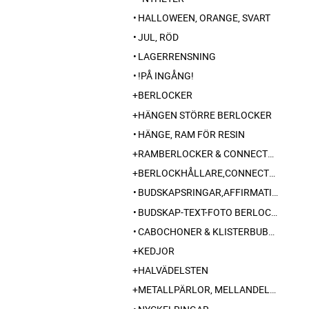
HALLOWEEN, ORANGE, SVART
JUL, RÖD
LAGERRENSNING
!PÅ INGÅNG!
BERLOCKER
HÄNGEN STÖRRE BERLOCKER
HÄNGE, RAM FÖR RESIN
RAMBERLOCKER & CONNECTORS MM FÖR FOTO-TEXTSMYCKEN
BERLOCKHÅLLARE,CONNECTORS, SLIDER MM
BUDSKAPSRINGAR,AFFIRMATIONSRING,
BUDSKAP-TEXT-FOTO BERLOCK MED EGET INNEHÅLL
CABOCHONER & KLISTERBUBBLOR
KEDJOR
HALVÄDELSTEN
METALLPÄRLOR, MELLANDELAR