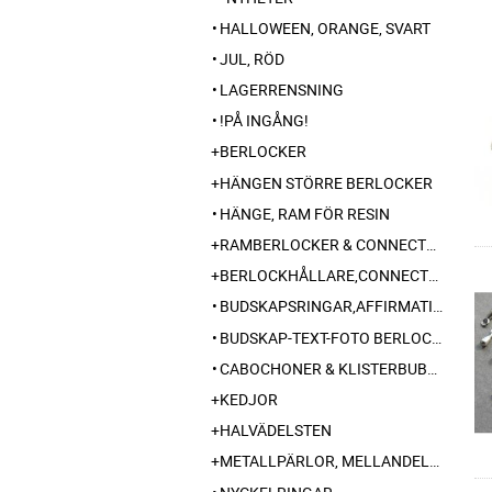
HALLOWEEN, ORANGE, SVART
JUL, RÖD
LAGERRENSNING
!PÅ INGÅNG!
BERLOCKER
HÄNGEN STÖRRE BERLOCKER
HÄNGE, RAM FÖR RESIN
RAMBERLOCKER & CONNECTORS MM FÖR FOTO-TEXTSMYCKEN
BERLOCKHÅLLARE,CONNECTORS, SLIDER MM
BUDSKAPSRINGAR,AFFIRMATIONSRING,
BUDSKAP-TEXT-FOTO BERLOCK MED EGET INNEHÅLL
CABOCHONER & KLISTERBUBBLOR
KEDJOR
HALVÄDELSTEN
METALLPÄRLOR, MELLANDELAR