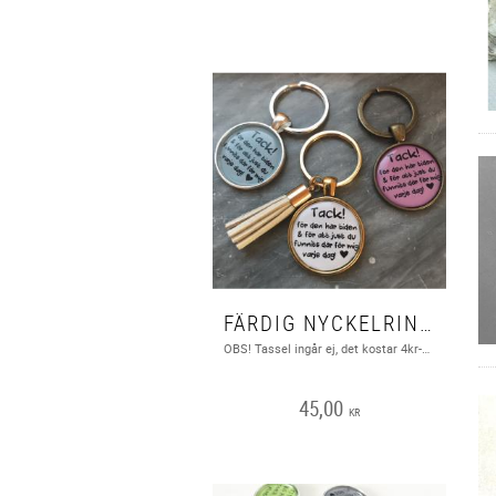
FÄRDIG NYCKELRING MED TEXT ”TACK FÖR DEN HÄR TIDEN..” 1ST
OBS! Tassel ingår ej, det kostar 4kr-9kr beroende på vilken ni vill ha. https://www.angladesign.com/category/tassels
45,00
KR