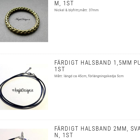
M, 1ST
Nickel & blyfritt,mått: 37mm
FÄRDIGT HALSBAND 1,5MM PU
1ST
Mått: längd ca 45cm, förlängningskedja 5cm
FÄRDIGT HALSBAND 2MM, SVA
N, 1ST