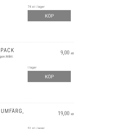
74 st i lager
KÖP
-PACK
9,00
KR
ögon.Mått:
I lager
KÖP
NUMFÄRG,
19,00
KR
51 st i lager