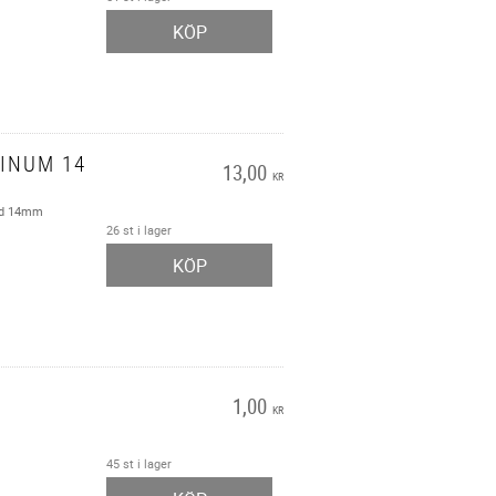
KÖP
INUM 14
13,00
KR
ild 14mm
26 st i lager
KÖP
1,00
KR
45 st i lager