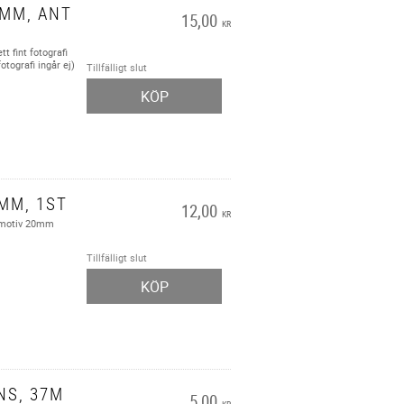
MM, ANT
15,00
KR
t fint fotografi
otografi ingår ej)
Tillfälligt slut
KÖP
MM, 1ST
12,00
KR
r motiv 20mm
Tillfälligt slut
KÖP
NS, 37M
5,00