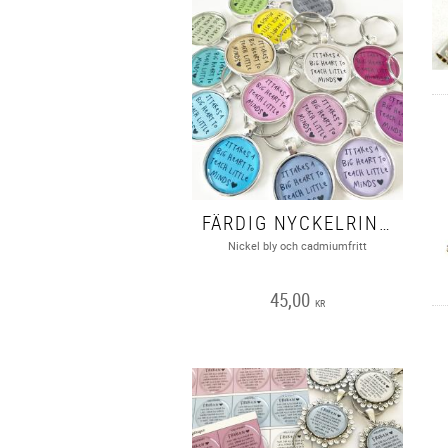
FÄRDIG NYCKELRING” IT TAKES A BIG HEART..” 1ST
Nickel bly och cadmiumfritt
45,00
KR