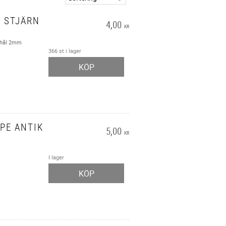
 STJÄRN
4,00
KR
 hål 2mm
366 st i lager
KÖP
PE ANTIK
5,00
KR
I lager
KÖP