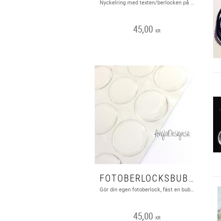
Nyckelring med texten/berlocken på bilden. Nickel, bly och cadmiumfritt
45,00
KR
FOTOBERLOCKSBUBBLA, 25MM, 20ST
Gör din egen fotoberlock, fäst en bubbla (de har klister på sej) på ett foto eller text utskriven på fotopapper klipp sedan runt bubblan. Ta dubbelhäftande tejp på en ramberlock, sätt sedan på bubblan så har du en färdig berlock! Material resin.
45,00
KR