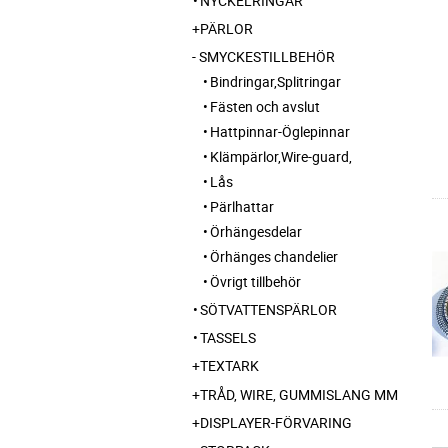
NYCKELRINGAR
PÄRLOR
SMYCKESTILLBEHÖR
Bindringar,Splitringar
Fästen och avslut
Hattpinnar-Öglepinnar
Klämpärlor,Wire-guard,
Lås
Pärlhattar
Örhängesdelar
Örhänges chandelier
Övrigt tillbehör
SÖTVATTENSPÄRLOR
TASSELS
TEXTARK
TRÅD, WIRE, GUMMISLANG MM
DISPLAYER-FÖRVARING