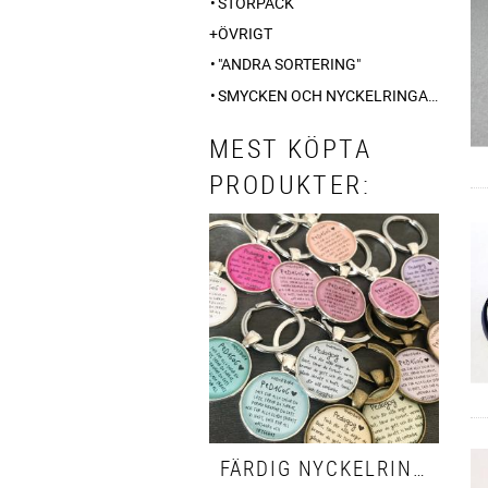
STORPACK
ÖVRIGT
"ANDRA SORTERING"
SMYCKEN OCH NYCKELRINGAR ÄNGLADESIGN SWEDEN
MEST KÖPTA
PRODUKTER:
FÄRDIG NYCKELRING MED TEXT "PEDAGOG", 1ST