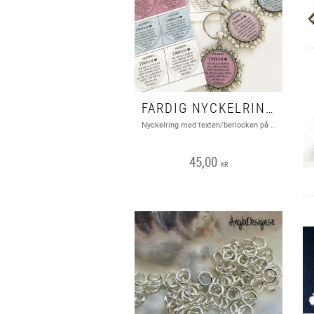
FÄRDIG NYCKELRING MED TEXT "FRÖKEN.." 1ST
Nyckelring med texten/berlocken på bilden. Nickel, bly och cadmiumfritt
45,00
KR