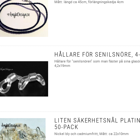
Mått: längd ca 45cm, förlängningskedja 4cm
HÅLLARE FÖR SENILSNÖRE, 4
Hållare för "senilsnören" som man fäster på sina glas
4,2x19mm
LITEN SÄKERHETSNÅL PLATI
50-PACK
Nickel bly och cadmiumfritt, Mått: ca 22x10mm