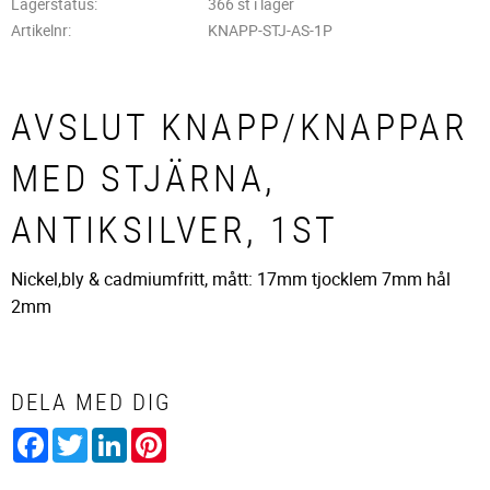
Lagerstatus
366 st i lager
Artikelnr
KNAPP-STJ-AS-1P
AVSLUT KNAPP/KNAPPAR
MED STJÄRNA,
ANTIKSILVER, 1ST
Nickel,bly & cadmiumfritt, mått: 17mm tjocklem 7mm hål
2mm
DELA MED DIG
Facebook
Twitter
LinkedIn
Pinterest