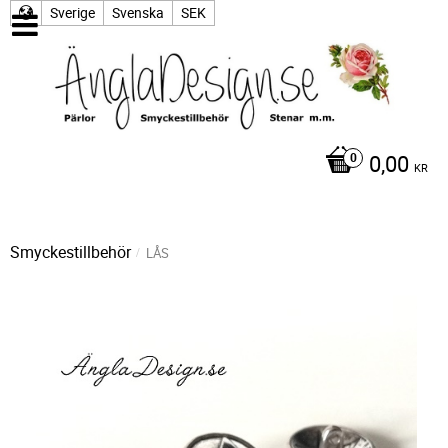
Sverige
Svenska
SEK
0,00
KR
Smyckestillbehör
LÅS