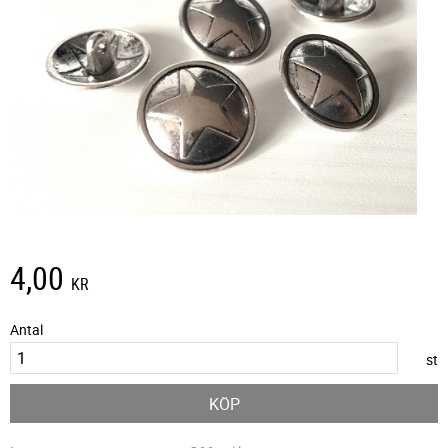
4,00
KR
Antal
st
KÖP