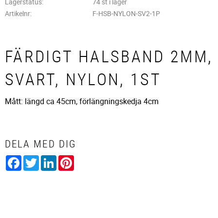
Lagerstatus
74 st i lager
Artikelnr
F-HSB-NYLON-SV2-1P
FÄRDIGT HALSBAND 2MM,
SVART, NYLON, 1ST
Mått: längd ca 45cm, förlängningskedja 4cm
DELA MED DIG
Facebook
Twitter
LinkedIn
Pinterest