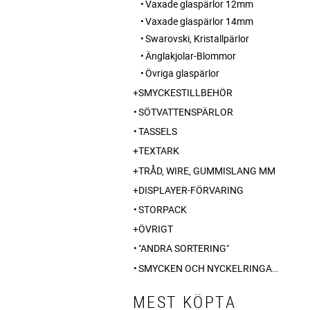
Vaxade glaspärlor 12mm
Vaxade glaspärlor 14mm
Swarovski, Kristallpärlor
Änglakjolar-Blommor
Övriga glaspärlor
SMYCKESTILLBEHÖR
SÖTVATTENSPÄRLOR
TASSELS
TEXTARK
TRÅD, WIRE, GUMMISLANG MM
DISPLAYER-FÖRVARING
STORPACK
ÖVRIGT
"ANDRA SORTERING"
SMYCKEN OCH NYCKELRINGAR ÄNGLADESIGN SWEDEN
MEST KÖPTA