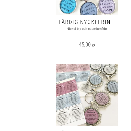
FÄRDIG NYCKELRING” IT TAKES A BIG HEART..” 1ST
Nickel bly och cadmiumfritt
45,00
KR