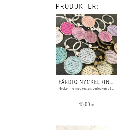
PRODUKTER:
FÄRDIG NYCKELRING MED TEXT "PEDAGOG", 1ST
Nyckelring med texten/berlocken på bilden. Nickel, bly och cadmiumfritt
45,00
KR