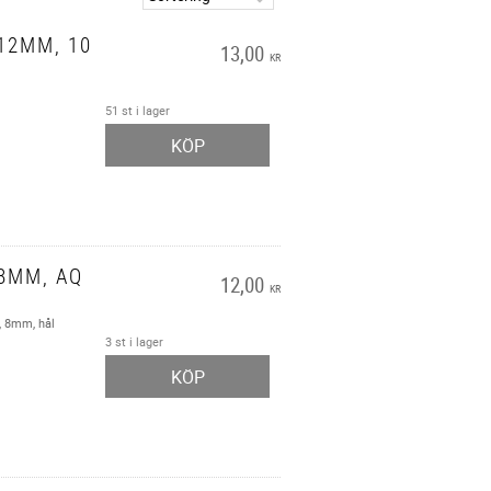
12MM, 10
13,00
KR
51 st i lager
KÖP
8MM, AQ
12,00
KR
t, 8mm, hål
3 st i lager
KÖP