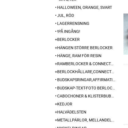
HALLOWEEN, ORANGE, SVART
JUL, RÖD
LAGERRENSNING
!PÅ INGÅNG!
BERLOCKER
HÄNGEN STÖRRE BERLOCKER
HÄNGE, RAM FÖR RESIN
RAMBERLOCKER & CONNECTORS MM FÖR FOTO-TEXTSMYCKEN
BERLOCKHÅLLARE,CONNECTORS, SLIDER MM
BUDSKAPSRINGAR,AFFIRMATIONSRING,
BUDSKAP-TEXT-FOTO BERLOCK MED EGET INNEHÅLL
CABOCHONER & KLISTERBUBBLOR
KEDJOR
HALVÄDELSTEN
METALLPÄRLOR, MELLANDELAR