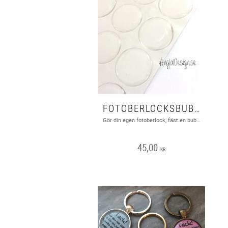
FOTOBERLOCKSBUBBLA, 25MM, 20ST
Gör din egen fotoberlock, fäst en bubbla (de har klister på sej) på ett foto eller text utskriven på fotopapper klipp sedan runt bubblan. Ta dubbelhäftande tejp på en ramberlock, sätt sedan på bubblan så har du en färdig berlock! Material resin.
45,00
KR