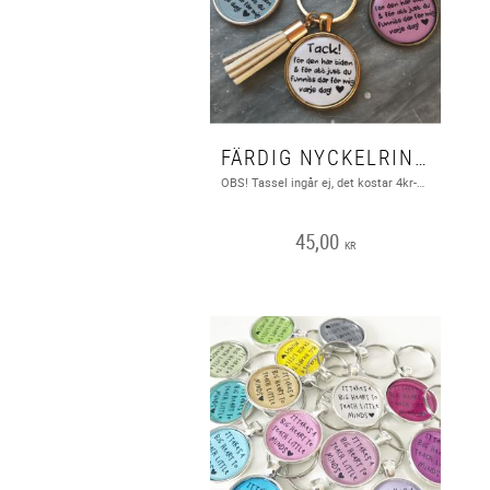
FÄRDIG NYCKELRING MED TEXT ”TACK FÖR DEN HÄR TIDEN..” 1ST
OBS! Tassel ingår ej, det kostar 4kr-9kr beroende på vilken ni vill ha. https://www.angladesign.com/category/tassels
45,00
KR