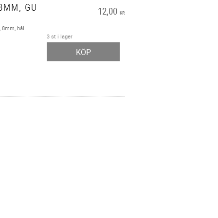
8MM, GU
12,00
KR
t, 8mm, hål
3 st i lager
KÖP