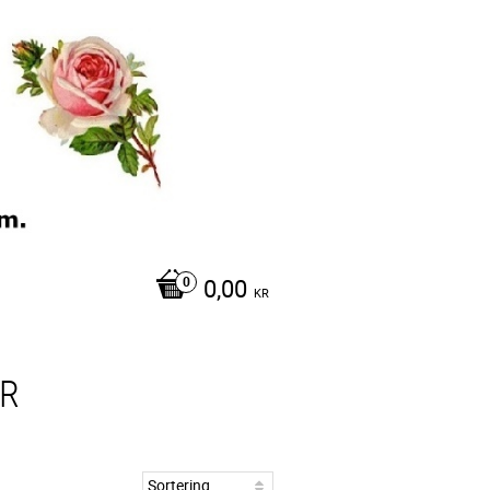
0,00
KR
OR