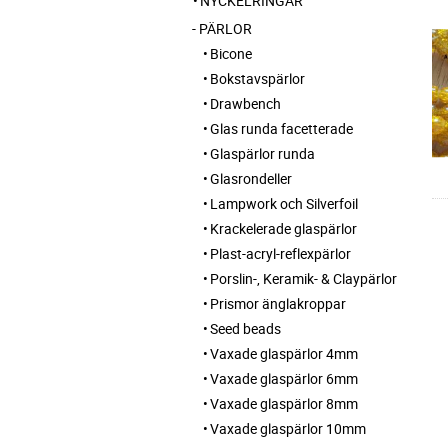
NYCKELRINGAR
PÄRLOR
Bicone
Bokstavspärlor
Drawbench
Glas runda facetterade
Glaspärlor runda
Glasrondeller
Lampwork och Silverfoil
Krackelerade glaspärlor
Plast-acryl-reflexpärlor
Porslin-, Keramik- & Claypärlor
Prismor änglakroppar
Seed beads
Vaxade glaspärlor 4mm
Vaxade glaspärlor 6mm
Vaxade glaspärlor 8mm
Vaxade glaspärlor 10mm