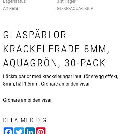
Lagerstatus
3 st i lager
Artikelnr
GL-KR-AQUA-8-30P
GLASPÄRLOR
KRACKELERADE 8MM,
AQUAGRÖN, 30-PACK
Läckra pärlor med krackeleringar inuti för snygg effekt,
8mm, hål 1,5mm. Grönare än bilden visar.​
Grönare än bilden visar.
DELA MED DIG
Facebook
Twitter
LinkedIn
Pinterest