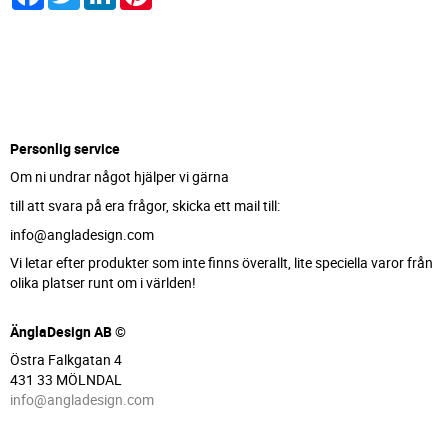
Personlig service
Om ni undrar något hjälper vi gärna
till att svara på era frågor, skicka ett mail till:
info@angladesign.com
Vi letar efter produkter som inte finns överallt, lite speciella varor från
olika platser runt om i världen!
ÄnglaDesign AB ©
Östra Falkgatan 4
431 33 MÖLNDAL
info@angladesign.com