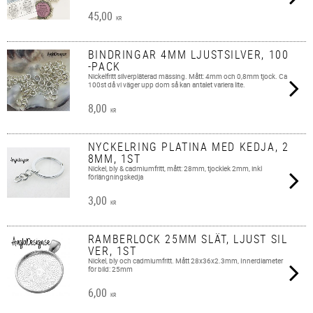
45,00
KR
BINDRINGAR 4MM LJUSTSILVER, 100
-PACK
Nickelfritt silverpläterad mässing. Mått: 4mm och 0,8mm tjock. Ca
100st då vi väger upp dom så kan antalet variera lite.
8,00
KR
NYCKELRING PLATINA MED KEDJA, 2
8MM, 1ST
Nickel, bly & cadmiumfritt, mått: 28mm, tjocklek 2mm, inkl
förlängningskedja
3,00
KR
RAMBERLOCK 25MM SLÄT, LJUST SIL
VER, 1ST
Nickel, bly och cadmiumfritt. Mått 28x36x2.3mm, Innerdiameter
för bild: 25mm
6,00
KR