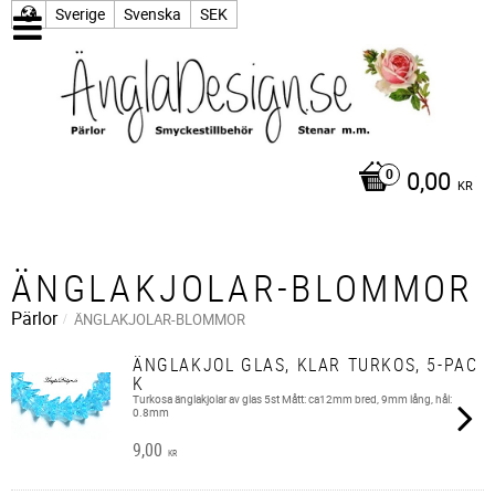
Sverige
Svenska
SEK
0,00
KR
ÄNGLAKJOLAR-BLOMMOR
Pärlor
ÄNGLAKJOLAR-BLOMMOR
ÄNGLAKJOL GLAS, KLAR TURKOS, 5-PAC
K
Turkosa änglakjolar av glas 5st Mått: ca12mm bred, 9mm lång, hål:
0.8mm
9,00
KR