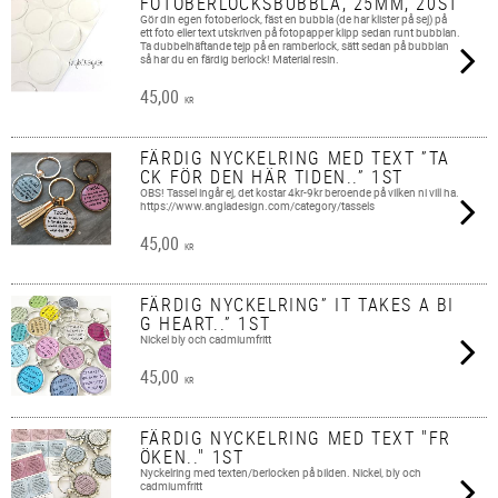
FOTOBERLOCKSBUBBLA, 25MM, 20ST
Gör din egen fotoberlock, fäst en bubbla (de har klister på sej) på
ett foto eller text utskriven på fotopapper klipp sedan runt bubblan.
Ta dubbelhäftande tejp på en ramberlock, sätt sedan på bubblan
så har du en färdig berlock! Material resin.
45,00
KR
FÄRDIG NYCKELRING MED TEXT ”TA
CK FÖR DEN HÄR TIDEN..” 1ST
OBS! Tassel ingår ej, det kostar 4kr-9kr beroende på vilken ni vill ha.
https://www.angladesign.com/category/tassels
45,00
KR
FÄRDIG NYCKELRING” IT TAKES A BI
G HEART..” 1ST
Nickel bly och cadmiumfritt
45,00
KR
FÄRDIG NYCKELRING MED TEXT "FR
ÖKEN.." 1ST
Nyckelring med texten/berlocken på bilden. Nickel, bly och
cadmiumfritt