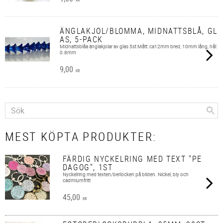
KR
ÄNGLAKJOL/BLOMMA, MIDNATTSBLÅ, GL
AS, 5-PACK
Midnattsblåa änglakjolar av glas 5st Mått: ca12mm bred, 10mm lång, hål:
0.8mm
9,00
KR
MEST KÖPTA PRODUKTER:
FÄRDIG NYCKELRING MED TEXT "PE
DAGOG", 1ST
Nyckelring med texten/berlocken på bilden. Nickel, bly och
cadmiumfritt
45,00
KR