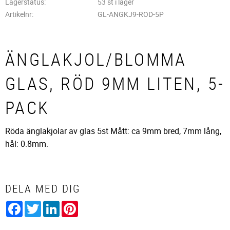
Lagerstatus
53 st i lager
Artikelnr
GL-ANGKJ9-ROD-5P
ÄNGLAKJOL/BLOMMA
GLAS, RÖD 9MM LITEN, 5-
PACK
Röda änglakjolar av glas 5st Mått: ca 9mm bred, 7mm lång,
hål: 0.8mm.
DELA MED DIG
Facebook
Twitter
LinkedIn
Pinterest