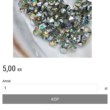
5,00
KR
Antal
st
KÖP