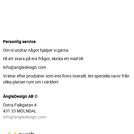
Personlig service
Om ni undrar något hjälper vi gärna
till att svara på era frågor, skicka ett mail till:
info@angladesign.com
Vi letar efter produkter som inte finns överallt, lite speciella varor från
olika platser runt om i världen!
ÄnglaDesign AB ©
Östra Falkgatan 4
431 33 MÖLNDAL
info@angladesign.com