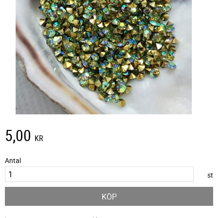
5,00
KR
Antal
st
KÖP