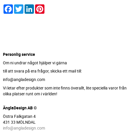
Facebook
Twitter
LinkedIn
Pinterest
Personlig service
Om ni undrar något hjälper vi gärna
till att svara på era frågor, skicka ett mail till:
info@angladesign.com
Vi letar efter produkter som inte finns överallt, lite speciella varor från
olika platser runt om i världen!
ÄnglaDesign AB ©
Östra Falkgatan 4
431 33 MÖLNDAL
info@angladesign.com