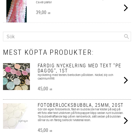
Ca 48 pärlor
39,00
KR
MEST KÖPTA PRODUKTER:
FÄRDIG NYCKELRING MED TEXT "PE
DAGOG", 1ST
Nyckelring med texten/berlocken på bilden. Nickel, bly och
cadmiumfritt
45,00
KR
FOTOBERLOCKSBUBBLA, 25MM, 20ST
Gör din egen fotoberlock, fäst en bubbla (de har klister på sej) på
ett foto eller text utskriven på fotopapper klipp sedan runt bubblan.
Ta dubbelhäftande tejp på en ramberlock, sätt sedan på bubblan
så har du en färdig berlock! Material resin.
45,00
KR