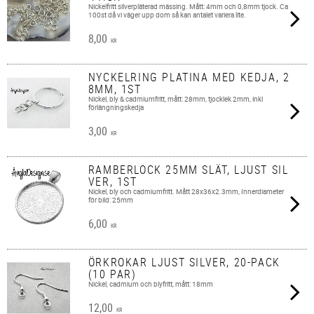
Nickelfritt silverpläterad mässing. Mått: 4mm och 0,8mm tjock. Ca
100st då vi väger upp dom så kan antalet variera lite.
8,00
KR
NYCKELRING PLATINA MED KEDJA, 2
8MM, 1ST
Nickel, bly & cadmiumfritt, mått: 28mm, tjocklek 2mm, inkl
förlängningskedja
3,00
KR
RAMBERLOCK 25MM SLÄT, LJUST SIL
VER, 1ST
Nickel, bly och cadmiumfritt. Mått 28x36x2.3mm, Innerdiameter
för bild: 25mm
6,00
KR
ÖRKROKAR LJUST SILVER, 20-PACK
(10 PAR)
Nickel, cadmium och blyfritt, mått: 18mm
12,00
KR