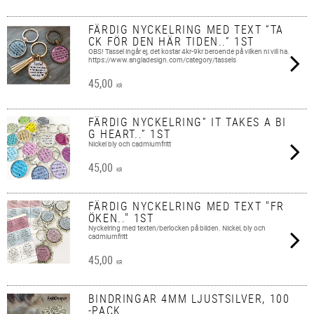
FÄRDIG NYCKELRING MED TEXT ”TA
CK FÖR DEN HÄR TIDEN..” 1ST
OBS! Tassel ingår ej, det kostar 4kr-9kr beroende på vilken ni vill ha.
https://www.angladesign.com/category/tassels
45,00
KR
FÄRDIG NYCKELRING” IT TAKES A BI
G HEART..” 1ST
Nickel bly och cadmiumfritt
45,00
KR
FÄRDIG NYCKELRING MED TEXT "FR
ÖKEN.." 1ST
Nyckelring med texten/berlocken på bilden. Nickel, bly och
cadmiumfritt
45,00
KR
BINDRINGAR 4MM LJUSTSILVER, 100
-PACK