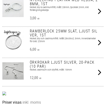
8MM, 1ST
Nickel, bly & cadmiumfritt, mått: 28mm, tjocklek 2mm, inkl
förlängningskedja
3,00
KR
RAMBERLOCK 25MM SLÄT, LJUST SIL
VER, 1ST
Nickel, bly och cadmiumfritt. Mått 28x36x2.3mm, Innerdiameter
för bild: 25mm
6,00
KR
ÖRKROKAR LJUST SILVER, 20-PACK
(10 PAR)
Nickel, cadmium och blyfritt, mått: 18mm
12,00
KR
Priser visas
inkl. moms