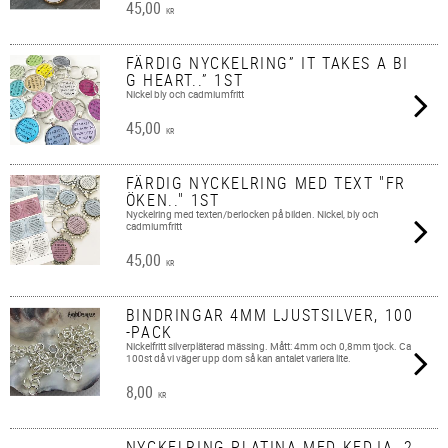
45,00
KR
FÄRDIG NYCKELRING” IT TAKES A BI
G HEART..” 1ST
Nickel bly och cadmiumfritt
45,00
KR
FÄRDIG NYCKELRING MED TEXT "FR
ÖKEN.." 1ST
Nyckelring med texten/berlocken på bilden. Nickel, bly och
cadmiumfritt
45,00
KR
BINDRINGAR 4MM LJUSTSILVER, 100
-PACK
Nickelfritt silverpläterad mässing. Mått: 4mm och 0,8mm tjock. Ca
100st då vi väger upp dom så kan antalet variera lite.
8,00
KR
NYCKELRING PLATINA MED KEDJA, 2