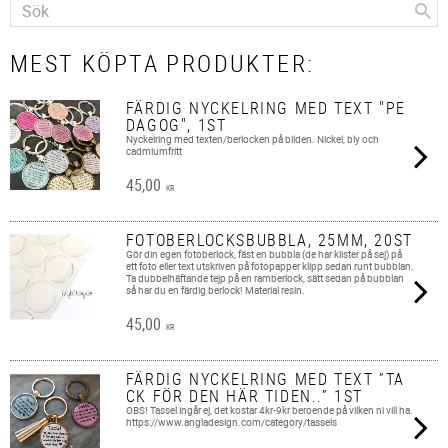
MEST KÖPTA PRODUKTER:
FÄRDIG NYCKELRING MED TEXT "PE
DAGOG", 1ST
Nyckelring med texten/berlocken på bilden. Nickel, bly och
cadmiumfritt
45,00
KR
FOTOBERLOCKSBUBBLA, 25MM, 20ST
Gör din egen fotoberlock, fäst en bubbla (de har klister på sej) på
ett foto eller text utskriven på fotopapper klipp sedan runt bubblan.
Ta dubbelhäftande tejp på en ramberlock, sätt sedan på bubblan
så har du en färdig berlock! Material resin.
45,00
KR
FÄRDIG NYCKELRING MED TEXT ”TA
CK FÖR DEN HÄR TIDEN..” 1ST
OBS! Tassel ingår ej, det kostar 4kr-9kr beroende på vilken ni vill ha.
https://www.angladesign.com/category/tassels