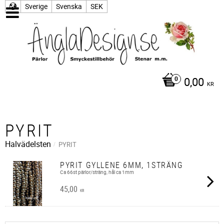
Sverige
Svenska
SEK
0,00
KR
PYRIT
Halvädelsten
PYRIT
PYRIT GYLLENE 6MM, 1STRÄNG
Ca 66st pärlor/sträng, hål ca 1mm
45,00
KR