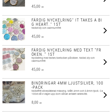
45,00
KR
FÄRDIG NYCKELRING” IT TAKES A BI
G HEART..” 1ST
Nickel bly och cadmiumfritt
45,00
KR
FÄRDIG NYCKELRING MED TEXT "FR
ÖKEN.." 1ST
Nyckelring med texten/berlocken på bilden. Nickel, bly och
cadmiumfritt
45,00
KR
BINDRINGAR 4MM LJUSTSILVER, 100
-PACK
Nickelfritt silverpläterad mässing. Mått: 4mm och 0,8mm tjock. Ca
100st då vi väger upp dom så kan antalet variera lite.
8,00
KR