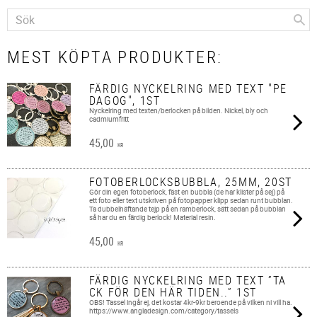
MEST KÖPTA PRODUKTER:
FÄRDIG NYCKELRING MED TEXT "PE
DAGOG", 1ST
Nyckelring med texten/berlocken på bilden. Nickel, bly och
cadmiumfritt
45,00
KR
FOTOBERLOCKSBUBBLA, 25MM, 20ST
Gör din egen fotoberlock, fäst en bubbla (de har klister på sej) på
ett foto eller text utskriven på fotopapper klipp sedan runt bubblan.
Ta dubbelhäftande tejp på en ramberlock, sätt sedan på bubblan
så har du en färdig berlock! Material resin.
45,00
KR
FÄRDIG NYCKELRING MED TEXT ”TA
CK FÖR DEN HÄR TIDEN..” 1ST
OBS! Tassel ingår ej, det kostar 4kr-9kr beroende på vilken ni vill ha.
https://www.angladesign.com/category/tassels