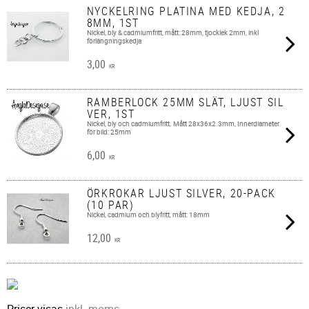
NYCKELRING PLATINA MED KEDJA, 2
8MM, 1ST
Nickel, bly & cadmiumfritt, mått: 28mm, tjocklek 2mm, inkl
förlängningskedja
3,00
KR
RAMBERLOCK 25MM SLÄT, LJUST SIL
VER, 1ST
Nickel, bly och cadmiumfritt. Mått 28x36x2.3mm, Innerdiameter
för bild: 25mm
6,00
KR
ÖRKROKAR LJUST SILVER, 20-PACK
(10 PAR)
Nickel, cadmium och blyfritt, mått: 18mm
12,00
KR