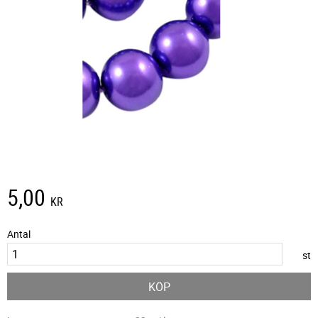
5,00
KR
Antal
st
KÖP