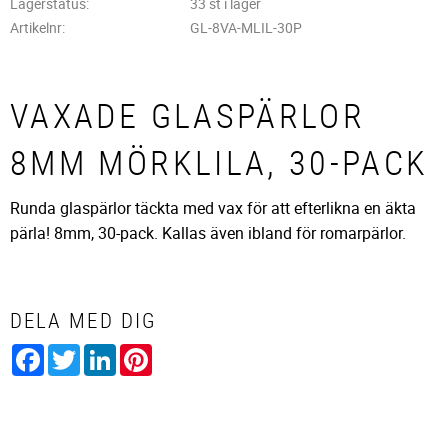
Lagerstatus
33 st i lager
Artikelnr
GL-8VA-MLIL-30P
VAXADE GLASPÄRLOR
8MM MÖRKLILA, 30-PACK
Runda glaspärlor täckta med vax för att efterlikna en äkta
pärla! 8mm, 30-pack. Kallas även ibland för romarpärlor.
DELA MED DIG
Facebook
Twitter
LinkedIn
Pinterest