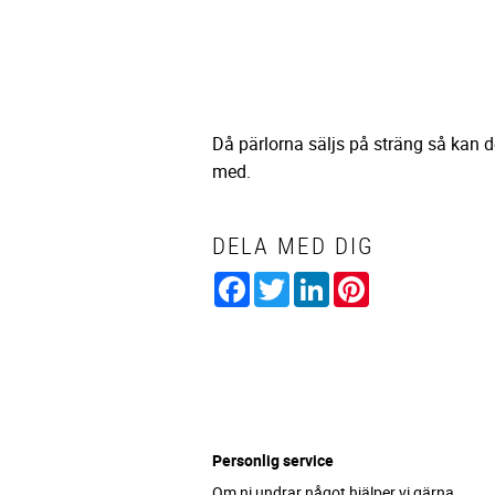
Då pärlorna säljs på sträng så kan 
med.
DELA MED DIG
Facebook
Twitter
LinkedIn
Pinterest
Personlig service
Om ni undrar något hjälper vi gärna