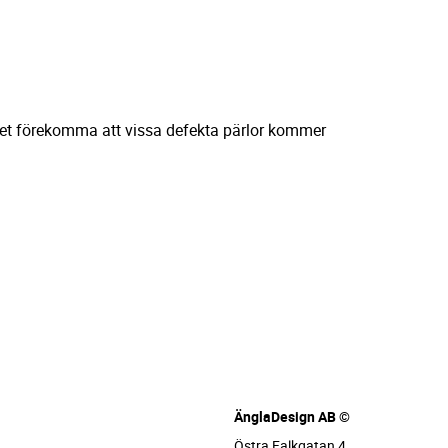
det förekomma att vissa defekta pärlor kommer
ÄnglaDesign AB ©
Östra Falkgatan 4