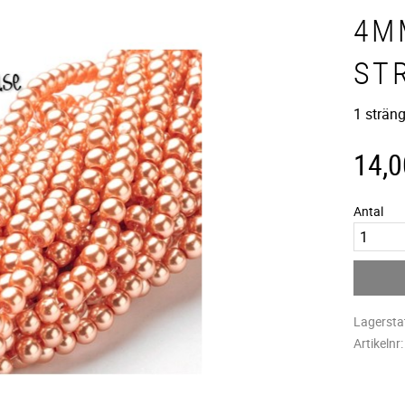
4M
ST
1 sträng
14,0
Antal
Lagersta
Artikelnr