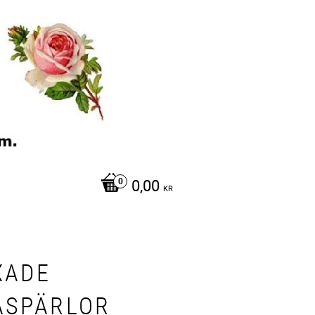
0,00
KR
XADE
ASPÄRLOR