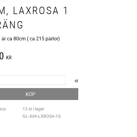
M, LAXROSA 1
RÄNG
 är ca 80cm ( ca 215 pärlor)
0
KR
st
KÖP
tus
13 st i lager
GL-4VA-LXROSA-1S