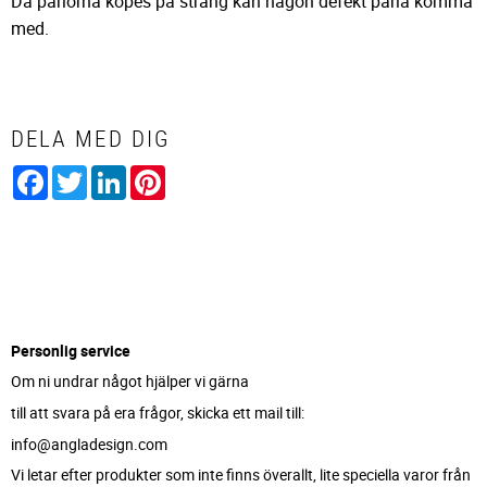
Då pärlorna köpes på sträng kan någon defekt pärla komma
med.
DELA MED DIG
Facebook
Twitter
LinkedIn
Pinterest
Personlig service
Om ni undrar något hjälper vi gärna
till att svara på era frågor, skicka ett mail till:
info@angladesign.com
Vi letar efter produkter som inte finns överallt, lite speciella varor från