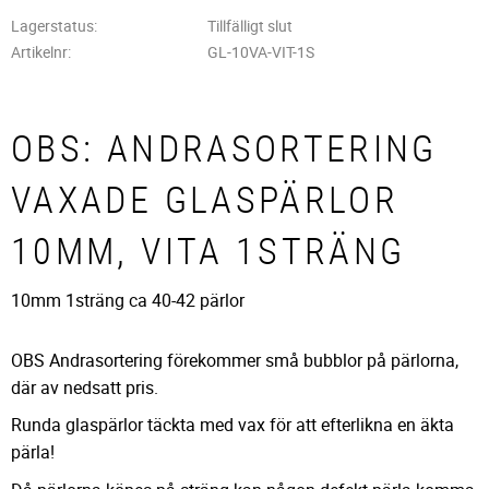
Lagerstatus
Tillfälligt slut
Artikelnr
GL-10VA-VIT-1S
OBS: ANDRASORTERING
VAXADE GLASPÄRLOR
10MM, VITA 1STRÄNG
10mm 1sträng ca 40-42 pärlor
OBS Andrasortering förekommer små bubblor på pärlorna,
där av nedsatt pris.
Runda glaspärlor täckta med vax för att efterlikna en äkta
pärla!