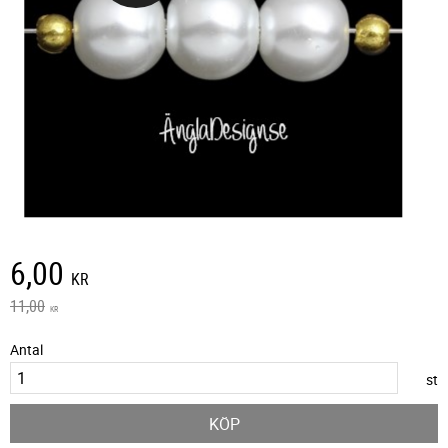
Nedsatt pris:
6,00
KR
Ordinarie pris:
11,00
KR
Antal
st
KÖP