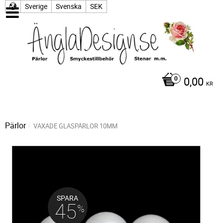
Sverige
Svenska
SEK
0,00
KR
Pärlor
VAXADE GLASPÄRLOR 10MM
SPARA
45
%