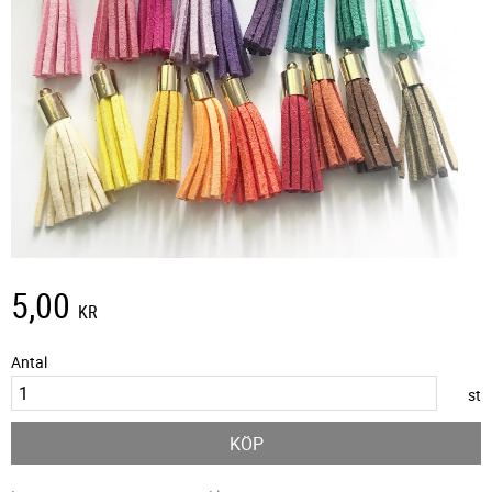
5,00
KR
Antal
st
KÖP