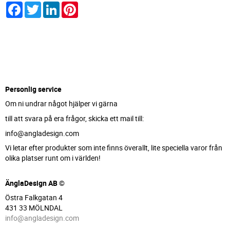
Facebook
Twitter
LinkedIn
Pinterest
Personlig service
Om ni undrar något hjälper vi gärna
till att svara på era frågor, skicka ett mail till:
info@angladesign.com
Vi letar efter produkter som inte finns överallt, lite speciella varor från
olika platser runt om i världen!
ÄnglaDesign AB ©
Östra Falkgatan 4
431 33 MÖLNDAL
info@angladesign.com