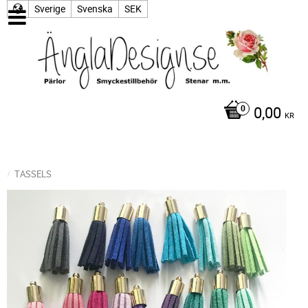
Sverige
Svenska
SEK
0,00
KR
TASSELS