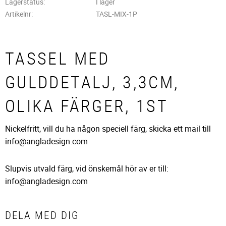
Lagerstatus
I lager
Artikelnr
TASL-MIX-1P
TASSEL MED
GULDDETALJ, 3,3CM,
OLIKA FÄRGER, 1ST
Nickelfritt, vill du ha någon speciell färg, skicka ett mail till
info@angladesign.com
Slupvis utvald färg, vid önskemål hör av er till:
info@angladesign.com
DELA MED DIG