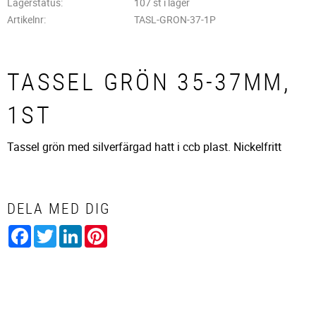
Lagerstatus
107 st i lager
Artikelnr
TASL-GRON-37-1P
TASSEL GRÖN 35-37MM,
1ST
Tassel grön med silverfärgad hatt i ccb plast. Nickelfritt
DELA MED DIG
Facebook
Twitter
LinkedIn
Pinterest