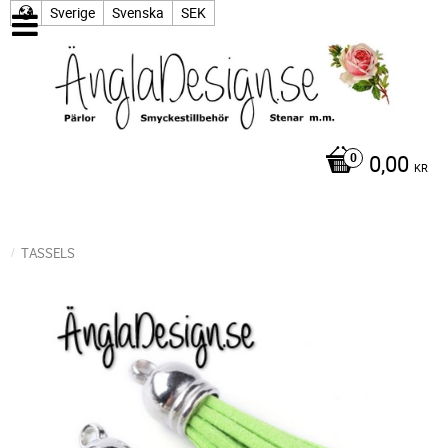
Sverige
Svenska
SEK
0,00
KR
TASSELS