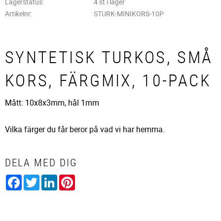
Lagerstatus
4 st i lager
Artikelnr
STURK-MINIKORS-10P
SYNTETISK TURKOS, SMÅ
KORS, FÄRGMIX, 10-PACK
Mått: 10x8x3mm, hål 1mm
Vilka färger du får beror på vad vi har hemma.
DELA MED DIG
Facebook
Twitter
LinkedIn
Pinterest