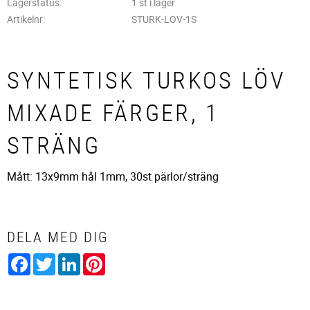
Lagerstatus
1 st i lager
Artikelnr
STURK-LOV-1S
SYNTETISK TURKOS LÖV
MIXADE FÄRGER, 1
STRÄNG
Mått: 13x9mm hål 1mm, 30st pärlor/sträng
DELA MED DIG
Facebook
Twitter
LinkedIn
Pinterest