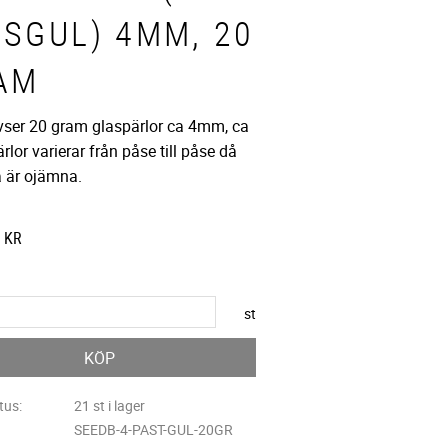
USGUL) 4MM, 20
AM
avser 20 gram glaspärlor ca 4mm, ca
rlor varierar från påse till påse då
a är ojämna.
KR
st
KÖP
tus
21 st i lager
SEEDB-4-PAST-GUL-20GR