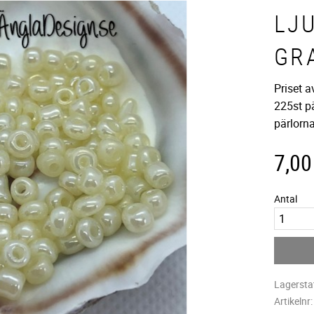
LJ
GR
Priset 
225st pä
pärlorn
7,00
Antal
Lagersta
Artikelnr