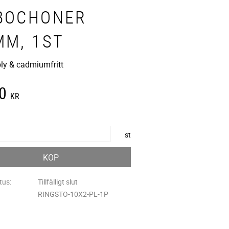
BOCHONER
MM, 1ST
bly & cadmiumfritt
0
KR
st
KÖP
tus
Tillfälligt slut
RINGSTO-10X2-PL-1P