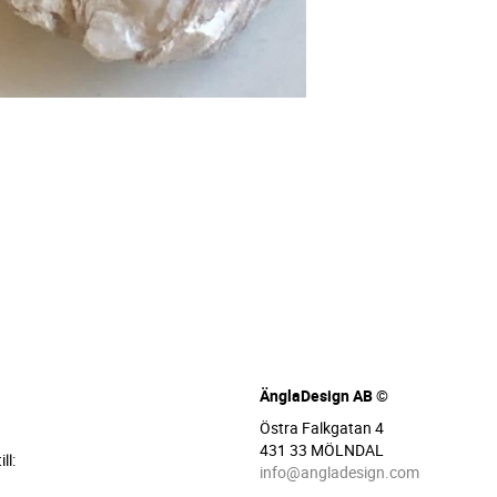
ÄnglaDesign AB ©
Östra Falkgatan 4
431 33 MÖLNDAL
ll:
info@angladesign.com