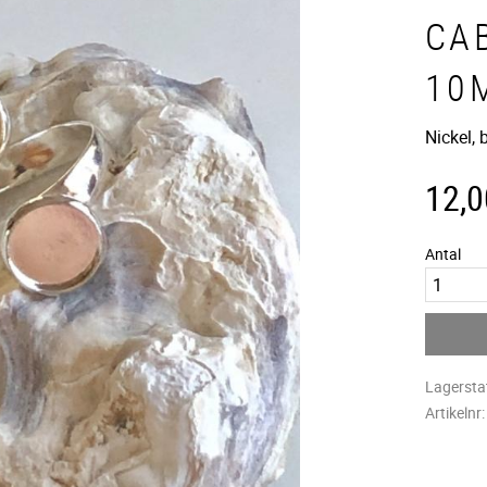
CA
10
Nickel, 
12,0
Antal
Lagersta
Artikelnr