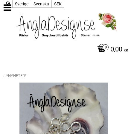
Sverige
Svenska
SEK
0,00
KR
*NYHETER*