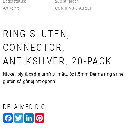
Lagerstatus
200 st i lager
Artikelnr
CON-RING-8-AS-20P
RING SLUTEN,
CONNECTOR,
ANTIKSILVER, 20-PACK
Nickel, bly & cadmiumfritt, mått: 8x1,5mm Denna ring är hel
gjuten så går ej att öppna
DELA MED DIG
Facebook
Twitter
LinkedIn
Pinterest