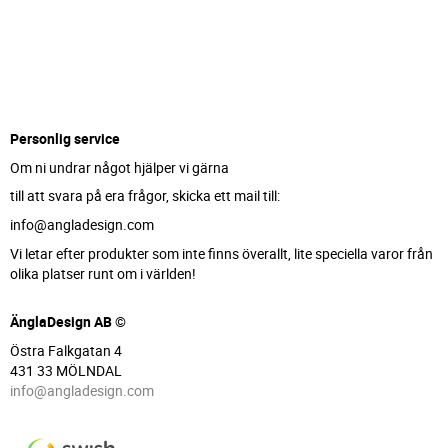
Personlig service
Om ni undrar något hjälper vi gärna
till att svara på era frågor, skicka ett mail till:
info@angladesign.com
Vi letar efter produkter som inte finns överallt, lite speciella varor från
olika platser runt om i världen!
ÄnglaDesign AB ©
Östra Falkgatan 4
431 33 MÖLNDAL
info@angladesign.com