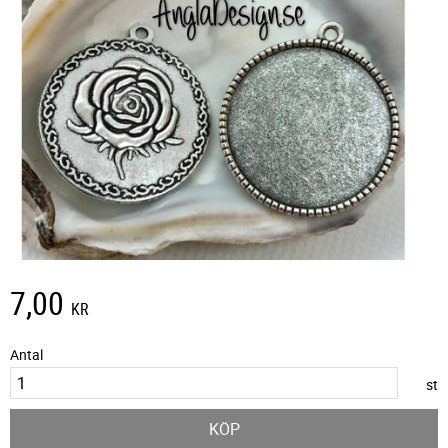
7,00
KR
Antal
st
KÖP