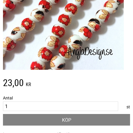
23,00
KR
Antal
st
KÖP