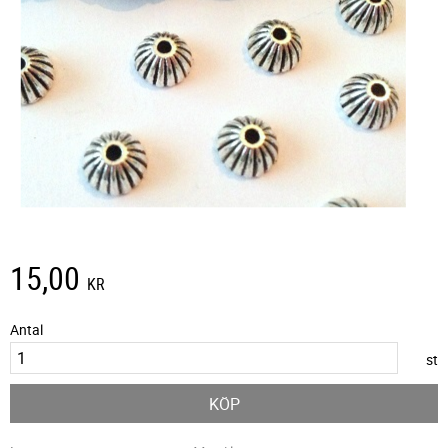
15,00
KR
Antal
st
KÖP