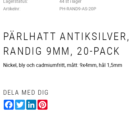
Lagerstatus
44 st i lager
Artikelnr
PH-RAND9-AS-20P
PÄRLHATT ANTIKSILVER,
RANDIG 9MM, 20-PACK
Nickel, bly och cadmiumfritt, mått: 9x4mm, hål 1,5mm
DELA MED DIG
Facebook
Twitter
LinkedIn
Pinterest