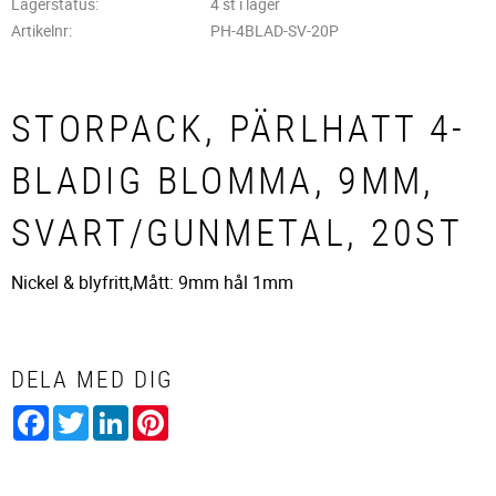
Lagerstatus
4 st i lager
Artikelnr
PH-4BLAD-SV-20P
STORPACK, PÄRLHATT 4-
BLADIG BLOMMA, 9MM,
SVART/GUNMETAL, 20ST
Nickel & blyfritt,Mått: 9mm hål 1mm
DELA MED DIG
Facebook
Twitter
LinkedIn
Pinterest