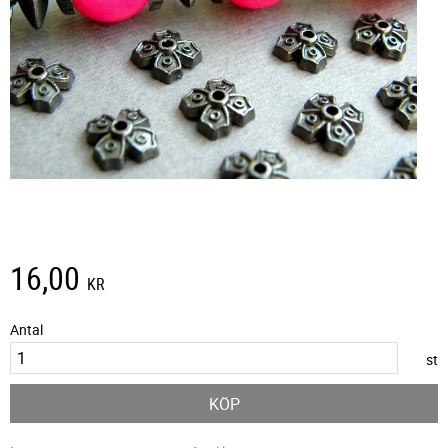
16,00
KR
Antal
st
KÖP