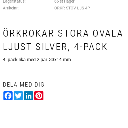
Lagerstatus
66 st i lager
Artikelnr
ORKR-STOV-LJS-4P
ÖRKROKAR STORA OVALA
LJUST SILVER, 4-PACK
4- pack lika med 2 par. 33x14 mm
DELA MED DIG
Facebook
Twitter
LinkedIn
Pinterest