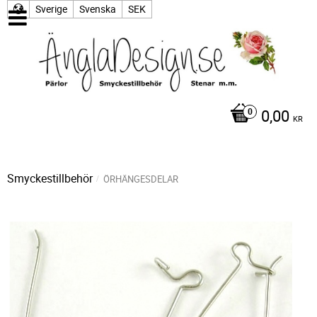
Sverige
Svenska
SEK
0,00
KR
Smyckestillbehör
ÖRHÄNGESDELAR