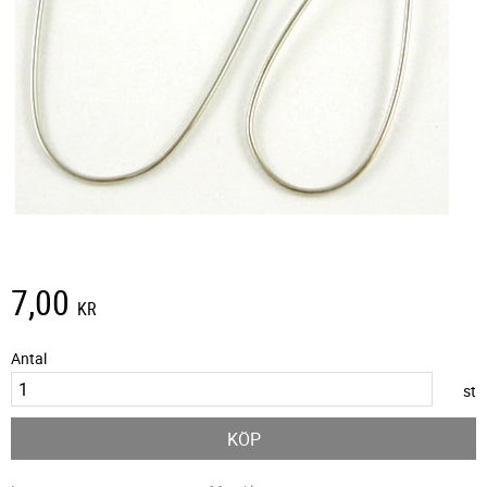
7,00
KR
Antal
st
KÖP