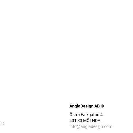
ÄnglaDesign AB ©
Östra Falkgatan 4
431 33 MÖLNDAL
ll:
info@angladesign.com