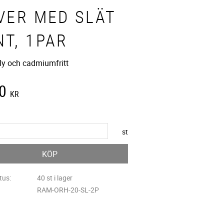
LVER MED SLÄT
NT, 1PAR
bly och cadmiumfritt
0
KR
st
KÖP
tus
40 st i lager
RAM-ORH-20-SL-2P