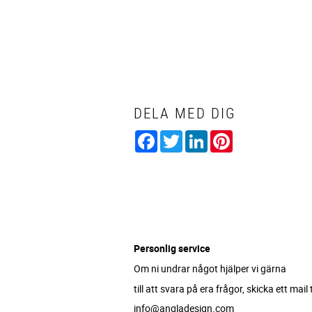
DELA MED DIG
Facebook
Twitter
LinkedIn
Pinterest
Personlig service
Om ni undrar något hjälper vi gärna
till att svara på era frågor, skicka ett mail ti
info@angladesign.com