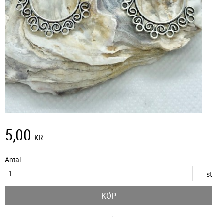
5,00
KR
Antal
st
KÖP