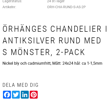
Lagerstatus
24 st i lager
Artikelnr
ORH-CHA-RUND-S-AS-2P
ÖRHÄNGES CHANDELIER I
ANTIKSILVER RUND MED
S MÖNSTER, 2-PACK
Nickel bly och cadmiumfritt, Mått: 24x24 hål: ca 1-1,5mm
DELA MED DIG
Facebook
Twitter
LinkedIn
Pinterest