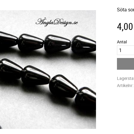
Söta so
4,00
Antal
Lagersta
Artikelnr