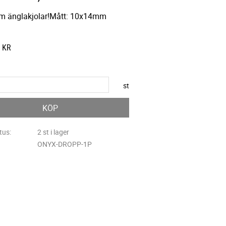
m änglakjolar!Mått: 10x14mm
KR
st
KÖP
tus
2 st i lager
ONYX-DROPP-1P