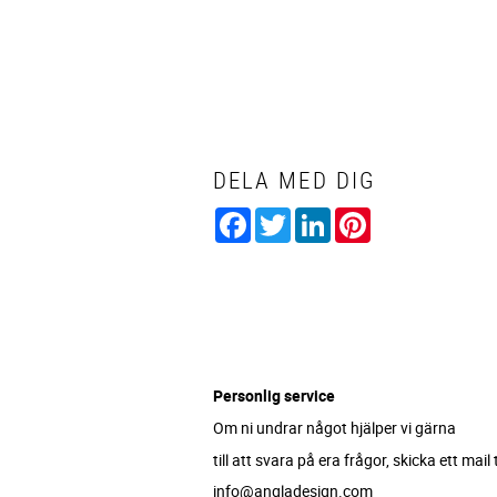
DELA MED DIG
Facebook
Twitter
LinkedIn
Pinterest
Personlig service
Om ni undrar något hjälper vi gärna
till att svara på era frågor, skicka ett mail ti
info@angladesign.com