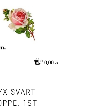
0,00
KR
YX SVART
OPPE, 1ST