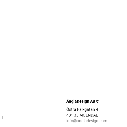
ÄnglaDesign AB ©
Östra Falkgatan 4
431 33 MÖLNDAL
ll:
info@angladesign.com