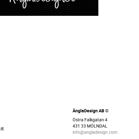
ÄnglaDesign AB ©
Östra Falkgatan 4
431 33 MÖLNDAL
ll:
info@angladesign.com