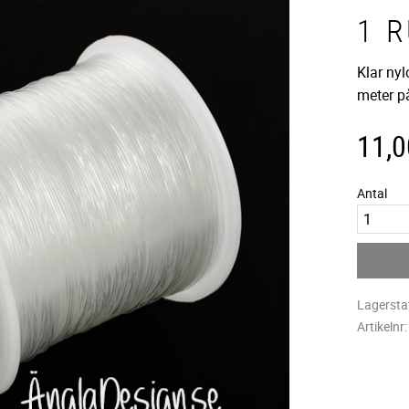
1 
Klar ny
meter på
11,0
Antal
Lagersta
Artikelnr