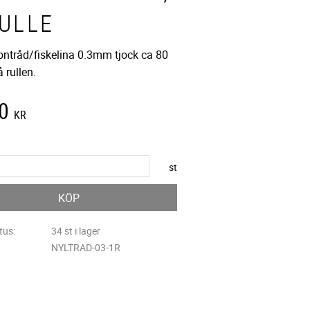
RULLE
lontråd/fiskelina 0.3mm tjock ca 80
 rullen.
0
KR
st
KÖP
tus
34 st i lager
NYLTRAD-03-1R