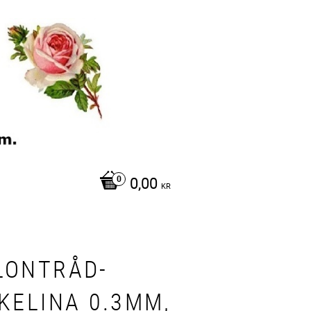
0,00
KR
LONTRÅD-
SKELINA 0.3MM,