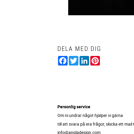
DELA MED DIG
Facebook
Twitter
LinkedIn
Pinterest
Personlig service
Om ni undrar något hjälper vi gärna
till att svara på era frågor, skicka ett mail ti
info@angladesign.com