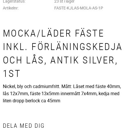
Lagerstatus
23 st i lager
Artikelnr
FASTE-KJLAS-MOLA-AS-1P
MOCKA/LÄDER FÄSTE
INKL. FÖRLÄNINGSKEDJA
OCH LÅS, ANTIK SILVER,
1ST
Nickel, bly och cadmiumfritt. Mått: Låset med fäste 40mm,
lås 12x7mm, fäste 13x5mm innermått 7x4mm, kedja med
liten dropp berlock ca 45mm
DELA MED DIG