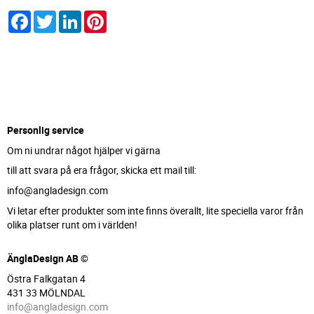
Facebook
Twitter
LinkedIn
Pinterest
Personlig service
Om ni undrar något hjälper vi gärna
till att svara på era frågor, skicka ett mail till:
info@angladesign.com
Vi letar efter produkter som inte finns överallt, lite speciella varor från
olika platser runt om i världen!
ÄnglaDesign AB ©
Östra Falkgatan 4
431 33 MÖLNDAL
info@angladesign.com