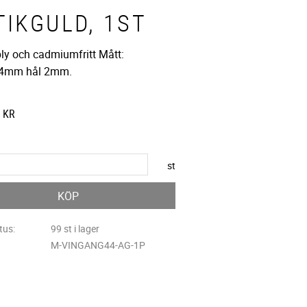
TIKGULD, 1ST
bly och cadmiumfritt Mått:
4mm hål 2mm.
KR
st
KÖP
tus
99 st i lager
M-VINGANG44-AG-1P