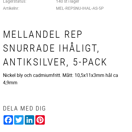
Lagerstatus
140 st i lager
Artikelnr
MEL-REPSNU-IHAL-AS-5P
MELLANDEL REP
SNURRADE IHÅLIGT,
ANTIKSILVER, 5-PACK
Nickel bly och cadmiumfritt. Mått: 10,5x11x3mm hål ca
4,9mm
DELA MED DIG
Facebook
Twitter
LinkedIn
Pinterest