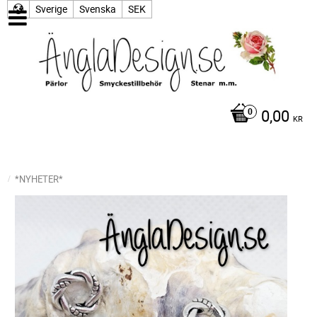
Sverige
Svenska
SEK
0,00
KR
*NYHETER*