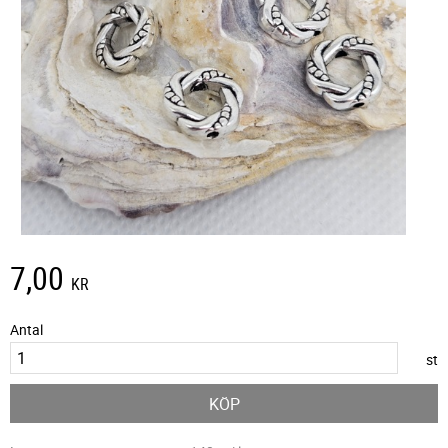
7,00
KR
Antal
st
KÖP