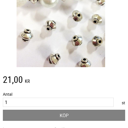
21,00
KR
Antal
st
KÖP