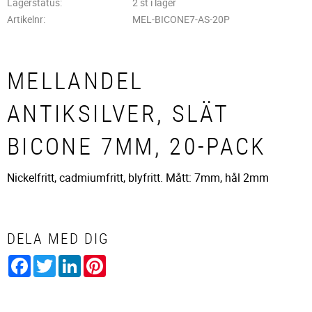
Lagerstatus
2 st i lager
Artikelnr
MEL-BICONE7-AS-20P
MELLANDEL
ANTIKSILVER, SLÄT
BICONE 7MM, 20-PACK
Nickelfritt, cadmiumfritt, blyfritt. Mått: 7mm, hål 2mm
DELA MED DIG
Facebook
Twitter
LinkedIn
Pinterest