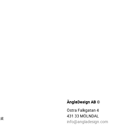
ÄnglaDesign AB ©
Östra Falkgatan 4
431 33 MÖLNDAL
ll:
info@angladesign.com