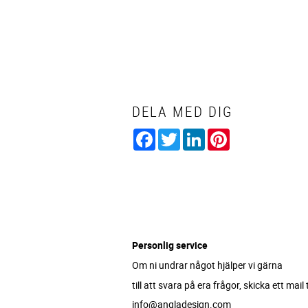
DELA MED DIG
Facebook
Twitter
LinkedIn
Pinterest
Personlig service
Om ni undrar något hjälper vi gärna
till att svara på era frågor, skicka ett mail ti
info@angladesign.com