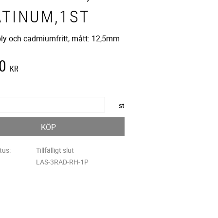
ATINUM,1ST
 bly och cadmiumfritt, mått: 12,5mm
0
KR
st
KÖP
tus
Tillfälligt slut
LAS-3RAD-RH-1P