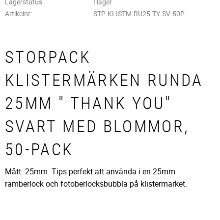
Lagerstatus
I lager
Artikelnr
STP-KLISTM-RU25-TY-SV-50P
STORPACK
KLISTERMÄRKEN RUNDA
25MM " THANK YOU"
SVART MED BLOMMOR,
50-PACK
Mått: 25mm. Tips perfekt att använda i en 25mm
ramberlock och fotoberlocksbubbla på klistermärket.