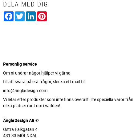
DELA MED DIG
Facebook
Twitter
LinkedIn
Pinterest
Personlig service
Om ni undrar något hjälper vi gärna
till att svara på era frågor, skicka ett mail till:
info@angladesign.com
Vi letar efter produkter som inte finns överallt, lite speciella varor från
olika platser runt om i världen!
ÄnglaDesign AB ©
Östra Falkgatan 4
431 33 MÖLNDAL