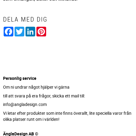
DELA MED DIG
Facebook
Twitter
LinkedIn
Pinterest
Personlig service
Om ni undrar något hjälper vi gärna
till att svara på era frågor, skicka ett mail till:
info@angladesign.com
Vi letar efter produkter som inte finns överallt, lite speciella varor från
olika platser runt om i världen!
ÄnglaDesign AB ©