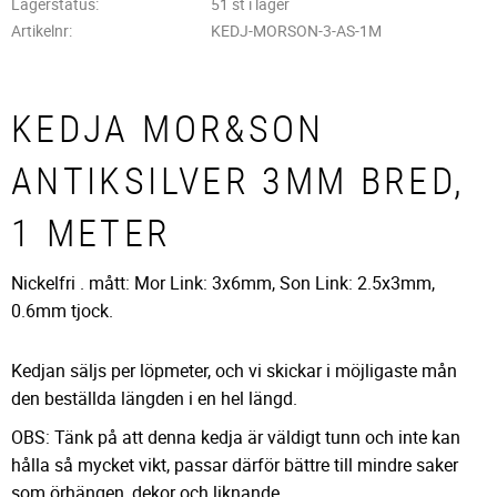
Lagerstatus
51 st i lager
Artikelnr
KEDJ-MORSON-3-AS-1M
KEDJA MOR&SON
ANTIKSILVER 3MM BRED,
1 METER
Nickelfri . mått: Mor Link: 3x6mm, Son Link: 2.5x3mm,
0.6mm tjock.
Kedjan säljs per löpmeter, och vi skickar i möjligaste mån
den beställda längden i en hel längd.
OBS: Tänk på att denna kedja är väldigt tunn och inte kan
hålla så mycket vikt, passar därför bättre till mindre saker
som örhängen, dekor och liknande.