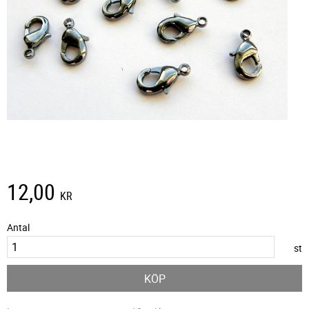
12,00
KR
Antal
st
KÖP