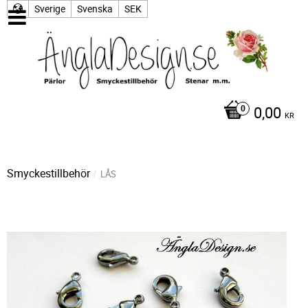
Sverige
Svenska
SEK
0,00
KR
Smyckestillbehör
LÅS