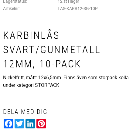
Lagerstatus
12 st i lager
Artikelnr
LAS-KARB12-SG-10P
KARBINLÅS
SVART/GUNMETALL
12MM, 10-PACK
Nickelfritt, mått: 12x6,5mm. Finns även som storpack kolla
under kategori STORPACK
DELA MED DIG
Facebook
Twitter
LinkedIn
Pinterest