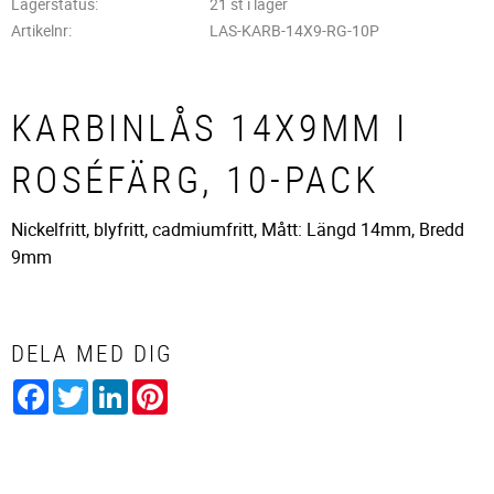
Lagerstatus
21 st i lager
Artikelnr
LAS-KARB-14X9-RG-10P
KARBINLÅS 14X9MM I
ROSÉFÄRG, 10-PACK
Nickelfritt, blyfritt, cadmiumfritt, Mått: Längd 14mm, Bredd
9mm
DELA MED DIG
Facebook
Twitter
LinkedIn
Pinterest