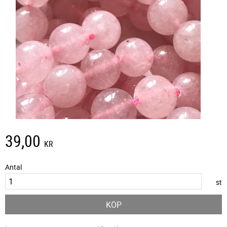
39,00
KR
Antal
st
KÖP