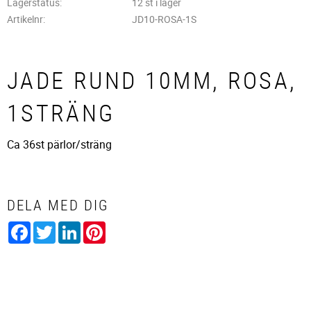
Lagerstatus
12 st i lager
Artikelnr
JD10-ROSA-1S
JADE RUND 10MM, ROSA,
1STRÄNG
Ca 36st pärlor/sträng
DELA MED DIG
Facebook
Twitter
LinkedIn
Pinterest