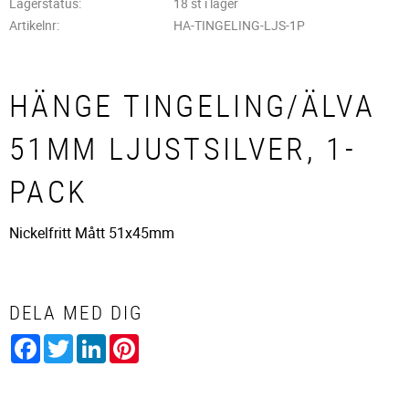
Lagerstatus
18 st i lager
Artikelnr
HA-TINGELING-LJS-1P
HÄNGE TINGELING/ÄLVA
51MM LJUSTSILVER, 1-
PACK
Nickelfritt Mått 51x45mm
DELA MED DIG
Facebook
Twitter
LinkedIn
Pinterest